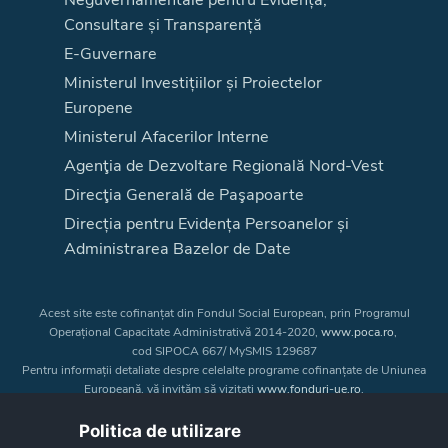
Consultare și Transparență
E-Guvernare
Ministerul Investițiilor și Proiectelor
Europene
Ministerul Afacerilor Interne
Agenţia de Dezvoltare Regională Nord-Vest
Direcţia Generală de Paşapoarte
Direcția pentru Evidența Persoanelor și
Administrarea Bazelor de Date
Acest site este cofinanțat din Fondul Social European, prin Programul
Operațional Capacitate Administrativă 2014-2020,
www.poca.ro
,
cod SIPOCA 667/ MySMIS 129687
Pentru informații detaliate despre celelalte programe cofinanțate de Uniunea
Europeană, vă invităm să vizitați
www.fonduri-ue.ro
.
Conținutul acestui site web nu reprezintă în mod obligatoriu poziția oficială
a Uniunii Europene. Întreaga responsabilitate asupra
Politica de utilizare
corectitudinii și coerenței informațiilor prezentate revine inițiatorilor site-ului