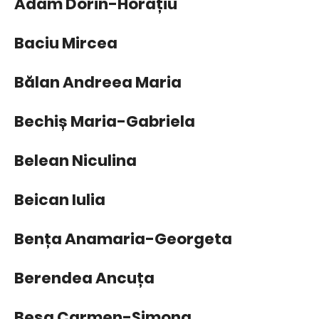
Adam Dorin-Horațiu
Baciu Mircea
Bălan Andreea Maria
Bechiș Maria-Gabriela
Belean Niculina
Beican Iulia
Bența Anamaria-Georgeta
Berendea Ancuța
Beșa Carmen-Simona