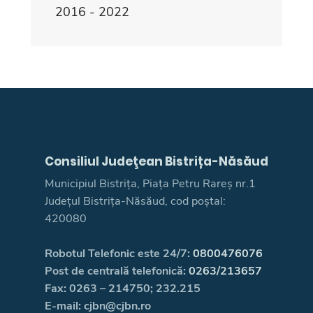
2016 - 2022
Consiliul Judeţean Bistrița-Năsăud
Municipiul Bistrița, Piața Petru Rareș nr.1
Județul Bistrița-Năsăud, cod poștal:
420080
Robotul Telefonic este 24/7:
0800476076
Post de centrală telefonică:
0263/213657
Fax: 0263 – 214750; 232.215
E-mail: cjbn@cjbn.ro