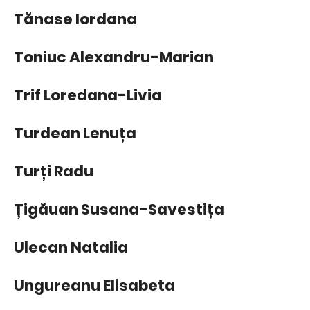
Tănase Iordana
Toniuc Alexandru-Marian
Trif Loredana-Livia
Turdean Lenuța
Turți Radu
Țigăuan Susana-Savestița
Ulecan Natalia
Ungureanu Elisabeta