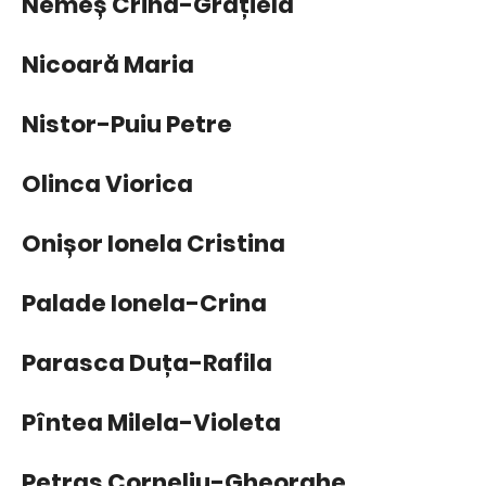
Nemeș Crina-Grațiela
Nicoară Maria
Nistor-Puiu Petre
Olinca Viorica
Onișor Ionela Cristina
Palade Ionela-Crina
Parasca Duța-Rafila
Pîntea Milela-Violeta
Petraș Corneliu-Gheorghe