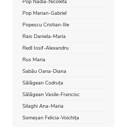
Pop Nadia-Nicoleta
Pop Marian-Gabriel
Popescu Cristian-Ilie
Rais Daniela-Maria
Redl Iosif-Alexandru
Rus Maria
Sabău Oana-Diana
Sălăgean Codruța
Sălăgean Vasile-Francisc
Silaghi Ana-Maria
Someșan Felicia-Voichița