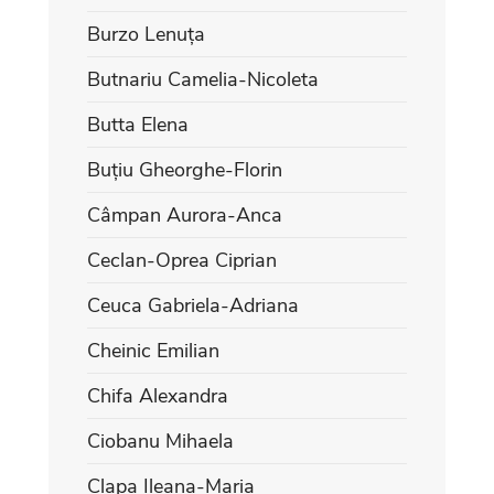
Burzo Lenuța
Butnariu Camelia-Nicoleta
Butta Elena
Buțiu Gheorghe-Florin
Câmpan Aurora-Anca
Ceclan-Oprea Ciprian
Ceuca Gabriela-Adriana
Cheinic Emilian
Chifa Alexandra
Ciobanu Mihaela
Clapa Ileana-Maria