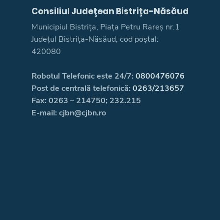
Consiliul Judeţean Bistrița-Năsăud
Municipiul Bistrița, Piața Petru Rareș nr.1
Județul Bistrița-Năsăud, cod poștal:
420080
Robotul Telefonic este 24/7:
0800476076
Post de centrală telefonică:
0263/213657
Fax: 0263 – 214750; 232.215
E-mail: cjbn@cjbn.ro