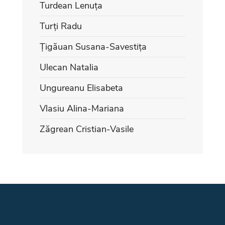
Turdean Lenuța
Turți Radu
Țigăuan Susana-Savestița
Ulecan Natalia
Ungureanu Elisabeta
Vlasiu Alina-Mariana
Zăgrean Cristian-Vasile