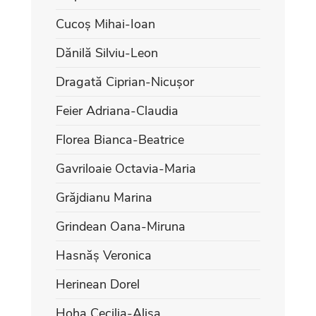
Cucoș Mihai-Ioan
Dănilă Silviu-Leon
Dragată Ciprian-Nicușor
Feier Adriana-Claudia
Florea Bianca-Beatrice
Gavriloaie Octavia-Maria
Grăjdianu Marina
Grindean Oana-Miruna
Hasnăș Veronica
Herinean Dorel
Hoha Cecilia-Alisa