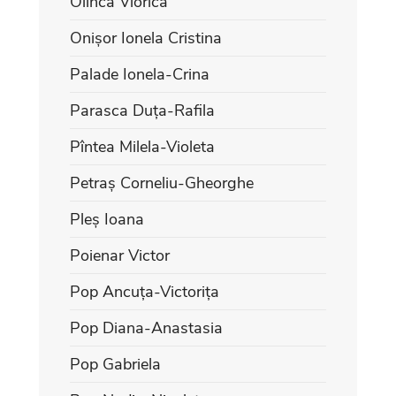
Olinca Viorica
Onișor Ionela Cristina
Palade Ionela-Crina
Parasca Duța-Rafila
Pîntea Milela-Violeta
Petraș Corneliu-Gheorghe
Pleș Ioana
Poienar Victor
Pop Ancuța-Victorița
Pop Diana-Anastasia
Pop Gabriela