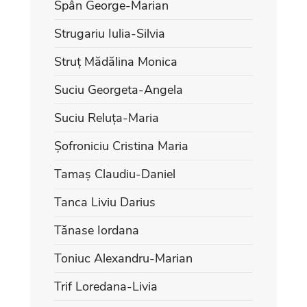
Spân George-Marian
Strugariu Iulia-Silvia
Struț Mădălina Monica
Suciu Georgeta-Angela
Suciu Reluța-Maria
Șofroniciu Cristina Maria
Tamaș Claudiu-Daniel
Tanca Liviu Darius
Tănase Iordana
Toniuc Alexandru-Marian
Trif Loredana-Livia