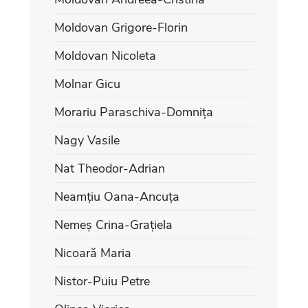
Moldovan Grigore-Florin
Moldovan Nicoleta
Molnar Gicu
Morariu Paraschiva-Domnița
Nagy Vasile
Nat Theodor-Adrian
Neamțiu Oana-Ancuța
Nemeș Crina-Grațiela
Nicoară Maria
Nistor-Puiu Petre