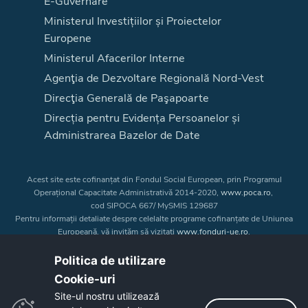
E-Guvernare
Ministerul Investițiilor și Proiectelor
Europene
Ministerul Afacerilor Interne
Agenţia de Dezvoltare Regională Nord-Vest
Direcţia Generală de Paşapoarte
Direcția pentru Evidența Persoanelor și
Administrarea Bazelor de Date
Acest site este cofinanțat din Fondul Social European, prin Programul
Operațional Capacitate Administrativă 2014-2020,
www.poca.ro
,
cod SIPOCA 667/ MySMIS 129687
Pentru informații detaliate despre celelalte programe cofinanțate de Uniunea
Europeană, vă invităm să vizitați
www.fonduri-ue.ro
.
Conținutul acestui site web nu reprezintă în mod obligatoriu poziția oficială
a Uniunii Europene. Întreaga responsabilitate asupra
Politica de utilizare
corectitudinii și coerenței informațiilor prezentate revine inițiatorilor site-ului
Cookie-uri‎
web.
Site-ul nostru utilizează