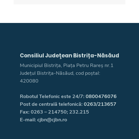
Consiliul Judeţean Bistrița-Năsăud
Municipiul Bistrița, Piața Petru Rareș nr.1
Județul Bistrița-Năsăud, cod poștal:
420080
Robotul Telefonic este 24/7:
0800476076
Post de centrală telefonică:
0263/213657
Fax: 0263 – 214750; 232.215
E-mail: cjbn@cjbn.ro