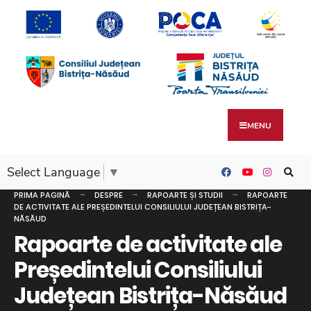
MENU
Select Language
▼
PRIMA PAGINĂ
DESPRE
RAPOARTE ȘI STUDII
RAPOARTE
DE ACTIVITATE ALE PREȘEDINTELUI CONSILIULUI JUDEȚEAN BISTRIȚA-
NĂSĂUD
Rapoarte de activitate ale
Președintelui Consiliului
Județean Bistrița-Năsăud