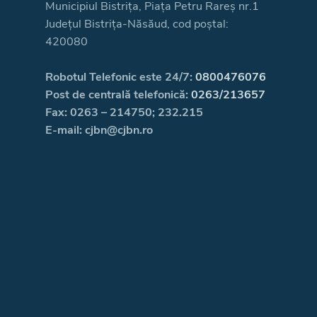
Municipiul Bistrița, Piața Petru Rareș nr.1
Județul Bistrița-Năsăud, cod poștal:
420080
Robotul Telefonic este 24/7:
0800476076
Post de centrală telefonică:
0263/213657
Fax: 0263 – 214750; 232.215
E-mail: cjbn@cjbn.ro