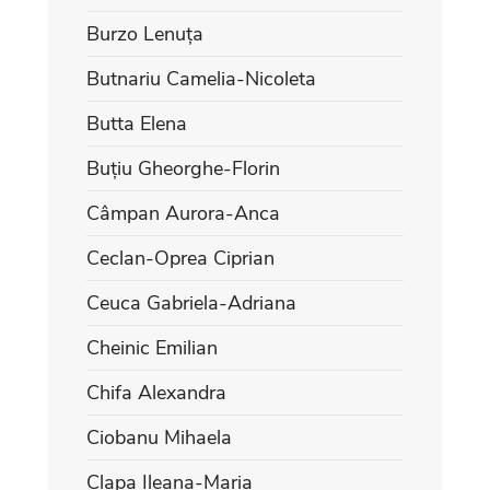
Burzo Lenuța
Butnariu Camelia-Nicoleta
Butta Elena
Buțiu Gheorghe-Florin
Câmpan Aurora-Anca
Ceclan-Oprea Ciprian
Ceuca Gabriela-Adriana
Cheinic Emilian
Chifa Alexandra
Ciobanu Mihaela
Clapa Ileana-Maria