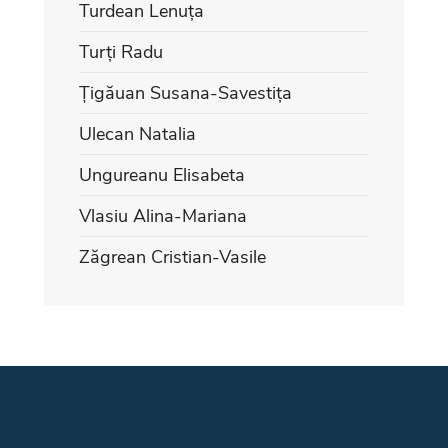
Turdean Lenuța
Turți Radu
Țigăuan Susana-Savestița
Ulecan Natalia
Ungureanu Elisabeta
Vlasiu Alina-Mariana
Zăgrean Cristian-Vasile