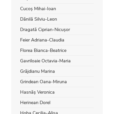
Cucoș Mihai-Ioan
Dănilă Silviu-Leon
Dragată Ciprian-Nicușor
Feier Adriana-Claudia
Florea Bianca-Beatrice
Gavriloaie Octavia-Maria
Grăjdianu Marina
Grindean Oana-Miruna
Hasnăș Veronica
Herinean Dorel
Hoha Cecilia-Alisa