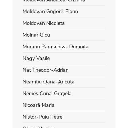
Moldovan Grigore-Florin
Moldovan Nicoleta
Molnar Gicu
Morariu Paraschiva-Domnița
Nagy Vasile
Nat Theodor-Adrian
Neamțiu Oana-Ancuța
Nemeș Crina-Grațiela
Nicoară Maria
Nistor-Puiu Petre