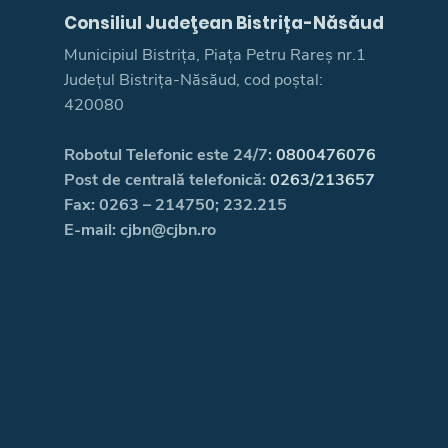
Consiliul Judeţean Bistrița-Năsăud
Municipiul Bistrița, Piața Petru Rareș nr.1
Județul Bistrița-Năsăud, cod poștal:
420080
Robotul Telefonic este 24/7:
0800476076
Post de centrală telefonică:
0263/213657
Fax: 0263 – 214750; 232.215
E-mail: cjbn@cjbn.ro