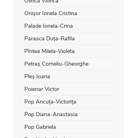
Olinca Viorica
Onișor Ionela Cristina
Palade Ionela-Crina
Parasca Duța-Rafila
Pîntea Milela-Violeta
Petraș Corneliu-Gheorghe
Pleș Ioana
Poienar Victor
Pop Ancuța-Victorița
Pop Diana-Anastasia
Pop Gabriela