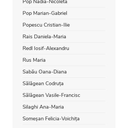
Pop Nadia-Nicoleta
Pop Marian-Gabriel
Popescu Cristian-Ilie
Rais Daniela-Maria
Redl Iosif-Alexandru
Rus Maria
Sabău Oana-Diana
Sălăgean Codruța
Sălăgean Vasile-Francisc
Silaghi Ana-Maria
Someșan Felicia-Voichița