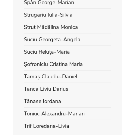
Spân George-Marian
Strugariu Iulia-Silvia
Struț Mădălina Monica
Suciu Georgeta-Angela
Suciu Reluța-Maria
Șofroniciu Cristina Maria
Tamaș Claudiu-Daniel
Tanca Liviu Darius
Tănase Iordana
Toniuc Alexandru-Marian
Trif Loredana-Livia