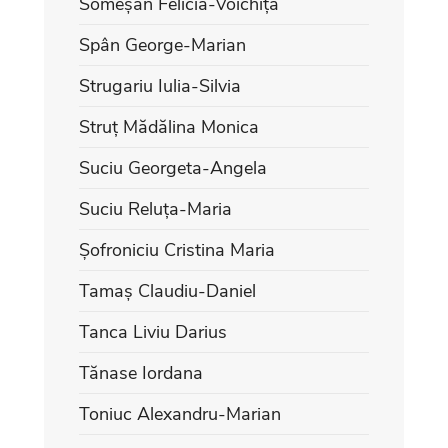
Someșan Felicia-Voichița
Spân George-Marian
Strugariu Iulia-Silvia
Struț Mădălina Monica
Suciu Georgeta-Angela
Suciu Reluța-Maria
Șofroniciu Cristina Maria
Tamaș Claudiu-Daniel
Tanca Liviu Darius
Tănase Iordana
Toniuc Alexandru-Marian