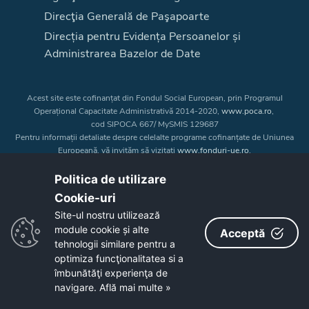
Direcţia Generală de Paşapoarte
Direcția pentru Evidența Persoanelor și
Administrarea Bazelor de Date
Acest site este cofinanțat din Fondul Social European, prin Programul
Operațional Capacitate Administrativă 2014-2020,
www.poca.ro
,
cod SIPOCA 667/ MySMIS 129687
Pentru informații detaliate despre celelalte programe cofinanțate de Uniunea
Europeană, vă invităm să vizitați
www.fonduri-ue.ro
.
Conținutul acestui site web nu reprezintă în mod obligatoriu poziția oficială
a Uniunii Europene. Întreaga responsabilitate asupra
Politica de utilizare
corectitudinii și coerenței informațiilor prezentate revine inițiatorilor site-ului
Cookie-uri‎
web.
Site-ul nostru utilizează
module cookie și alte
Acceptă
Copyright © 2026 - Consiliul Judeţean Bistrița-Năsăud
tehnologii similare pentru a
optimiza funcţionalitatea si a
îmbunătăţi experienţa de
navigare.
Află mai multe »