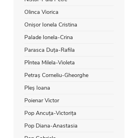
Olinca Viorica
Onișor Ionela Cristina
Palade Ionela-Crina
Parasca Duța-Rafila
Pîntea Milela-Violeta
Petraș Corneliu-Gheorghe
Pleș Ioana
Poienar Victor
Pop Ancuța-Victorița
Pop Diana-Anastasia