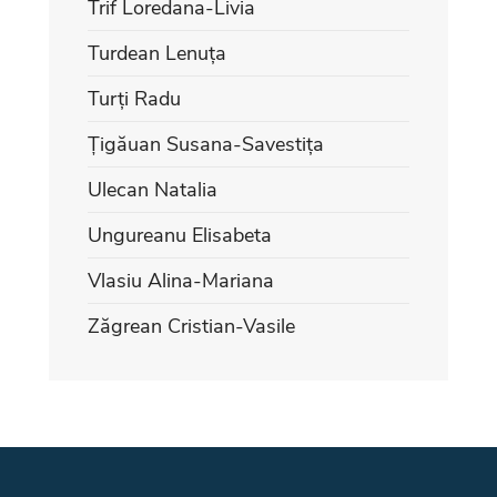
Trif Loredana-Livia
Turdean Lenuța
Turți Radu
Țigăuan Susana-Savestița
Ulecan Natalia
Ungureanu Elisabeta
Vlasiu Alina-Mariana
Zăgrean Cristian-Vasile