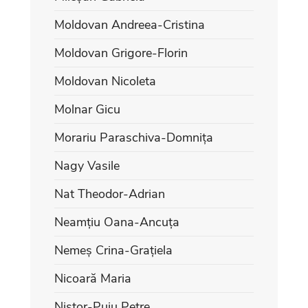
Moldovan Andreea-Cristina
Moldovan Grigore-Florin
Moldovan Nicoleta
Molnar Gicu
Morariu Paraschiva-Domnița
Nagy Vasile
Nat Theodor-Adrian
Neamțiu Oana-Ancuța
Nemeș Crina-Grațiela
Nicoară Maria
Nistor-Puiu Petre