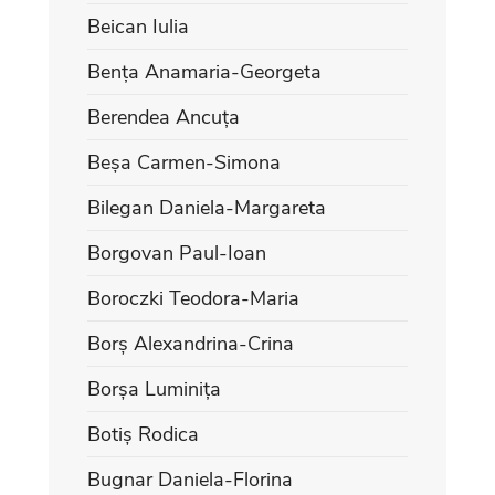
Beican Iulia
Bența Anamaria-Georgeta
Berendea Ancuța
Beșa Carmen-Simona
Bilegan Daniela-Margareta
Borgovan Paul-Ioan
Boroczki Teodora-Maria
Borș Alexandrina-Crina
Borșa Luminița
Botiș Rodica
Bugnar Daniela-Florina