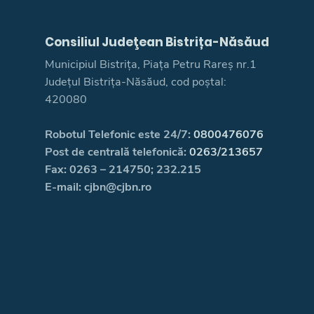
Consiliul Judeţean Bistrița-Năsăud
Municipiul Bistrița, Piața Petru Rareș nr.1
Județul Bistrița-Năsăud, cod poștal:
420080
Robotul Telefonic este 24/7:
0800476076
Post de centrală telefonică:
0263/213657
Fax: 0263 – 214750; 232.215
E-mail: cjbn@cjbn.ro