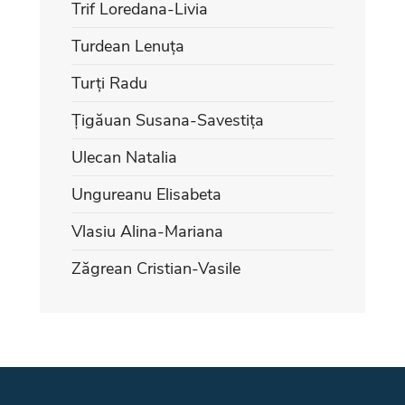
Trif Loredana-Livia
Turdean Lenuța
Turți Radu
Țigăuan Susana-Savestița
Ulecan Natalia
Ungureanu Elisabeta
Vlasiu Alina-Mariana
Zăgrean Cristian-Vasile