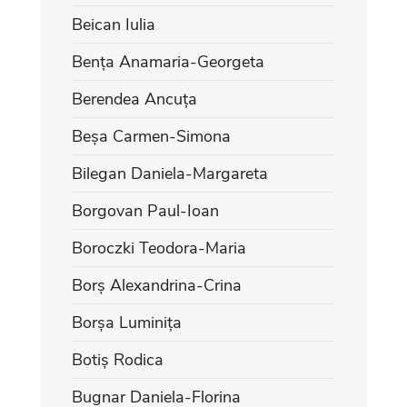
Beican Iulia
Bența Anamaria-Georgeta
Berendea Ancuța
Beșa Carmen-Simona
Bilegan Daniela-Margareta
Borgovan Paul-Ioan
Boroczki Teodora-Maria
Borș Alexandrina-Crina
Borșa Luminița
Botiș Rodica
Bugnar Daniela-Florina