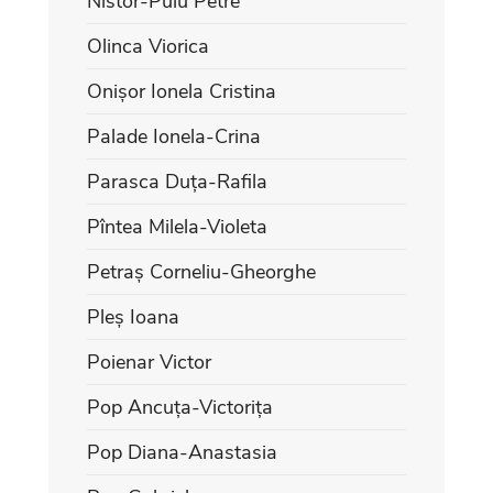
Nistor-Puiu Petre
Olinca Viorica
Onișor Ionela Cristina
Palade Ionela-Crina
Parasca Duța-Rafila
Pîntea Milela-Violeta
Petraș Corneliu-Gheorghe
Pleș Ioana
Poienar Victor
Pop Ancuța-Victorița
Pop Diana-Anastasia