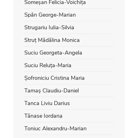
Someșan Felicia-Voichița
Spân George-Marian
Strugariu Iulia-Silvia
Struț Mădălina Monica
Suciu Georgeta-Angela
Suciu Reluța-Maria
Șofroniciu Cristina Maria
Tamaș Claudiu-Daniel
Tanca Liviu Darius
Tănase Iordana
Toniuc Alexandru-Marian