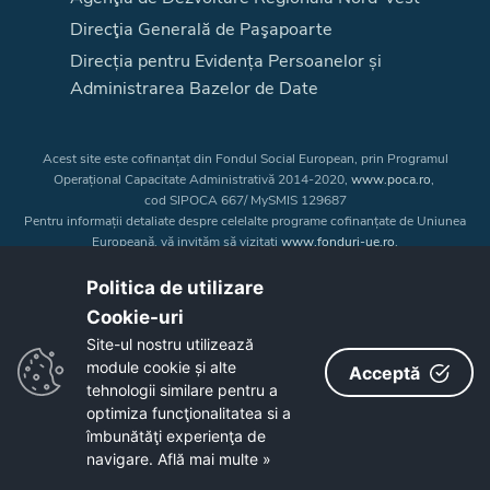
Direcţia Generală de Paşapoarte
Direcția pentru Evidența Persoanelor și
Administrarea Bazelor de Date
Acest site este cofinanțat din Fondul Social European, prin Programul
Operațional Capacitate Administrativă 2014-2020,
www.poca.ro
,
cod SIPOCA 667/ MySMIS 129687
Pentru informații detaliate despre celelalte programe cofinanțate de Uniunea
Europeană, vă invităm să vizitați
www.fonduri-ue.ro
.
Conținutul acestui site web nu reprezintă în mod obligatoriu poziția oficială
a Uniunii Europene. Întreaga responsabilitate asupra
Politica de utilizare
corectitudinii și coerenței informațiilor prezentate revine inițiatorilor site-ului
Cookie-uri‎
web.
Site-ul nostru utilizează
module cookie și alte
Acceptă
Copyright © 2026 - Consiliul Judeţean Bistrița-Năsăud
tehnologii similare pentru a
optimiza funcţionalitatea si a
îmbunătăţi experienţa de
navigare.
Află mai multe »