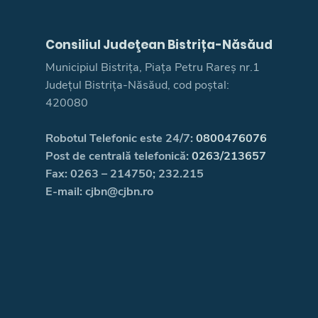
Consiliul Judeţean Bistrița-Năsăud
Municipiul Bistrița, Piața Petru Rareș nr.1
Județul Bistrița-Năsăud, cod poștal:
420080
Robotul Telefonic este 24/7:
0800476076
Post de centrală telefonică:
0263/213657
Fax: 0263 – 214750; 232.215
E-mail: cjbn@cjbn.ro