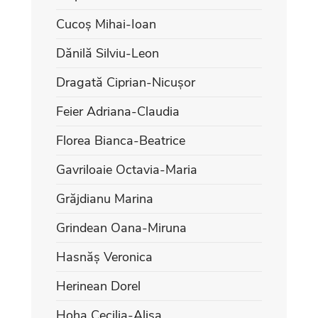
Cucoș Mihai-Ioan
Dănilă Silviu-Leon
Dragată Ciprian-Nicușor
Feier Adriana-Claudia
Florea Bianca-Beatrice
Gavriloaie Octavia-Maria
Grăjdianu Marina
Grindean Oana-Miruna
Hasnăș Veronica
Herinean Dorel
Hoha Cecilia-Alisa