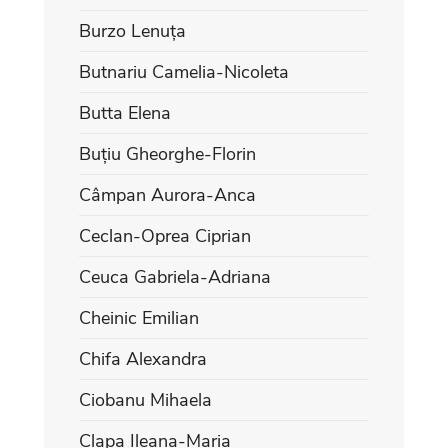
Burzo Lenuța
Butnariu Camelia-Nicoleta
Butta Elena
Buțiu Gheorghe-Florin
Câmpan Aurora-Anca
Ceclan-Oprea Ciprian
Ceuca Gabriela-Adriana
Cheinic Emilian
Chifa Alexandra
Ciobanu Mihaela
Clapa Ileana-Maria