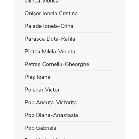
Olinca Viorica
Onișor Ionela Cristina
Palade Ionela-Crina
Parasca Duța-Rafila
Pîntea Milela-Violeta
Petraș Corneliu-Gheorghe
Pleș Ioana
Poienar Victor
Pop Ancuța-Victorița
Pop Diana-Anastasia
Pop Gabriela