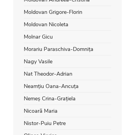
Moldovan Grigore-Florin
Moldovan Nicoleta
Molnar Gicu
Morariu Paraschiva-Domnița
Nagy Vasile
Nat Theodor-Adrian
Neamțiu Oana-Ancuța
Nemeș Crina-Grațiela
Nicoară Maria
Nistor-Puiu Petre