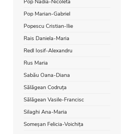
Pop Nadia-Nicoleta
Pop Marian-Gabriel
Popescu Cristian-Ilie
Rais Daniela-Maria
Redl Iosif-Alexandru
Rus Maria
Sabău Oana-Diana
Sălăgean Codruța
Sălăgean Vasile-Francisc
Silaghi Ana-Maria
Someșan Felicia-Voichița