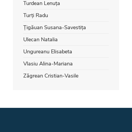
Turdean Lenuța
Turți Radu
Țigăuan Susana-Savestița
Ulecan Natalia
Ungureanu Elisabeta
Vlasiu Alina-Mariana
Zăgrean Cristian-Vasile