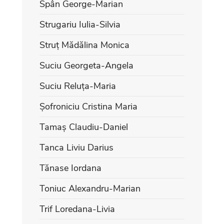
Spân George-Marian
Strugariu Iulia-Silvia
Struț Mădălina Monica
Suciu Georgeta-Angela
Suciu Reluța-Maria
Șofroniciu Cristina Maria
Tamaș Claudiu-Daniel
Tanca Liviu Darius
Tănase Iordana
Toniuc Alexandru-Marian
Trif Loredana-Livia