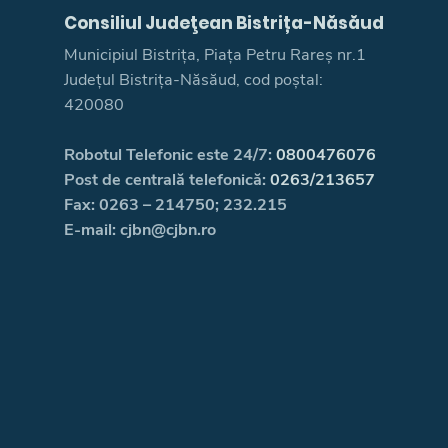
Consiliul Judeţean Bistrița-Năsăud
Municipiul Bistrița, Piața Petru Rareș nr.1
Județul Bistrița-Năsăud, cod poștal:
420080
Robotul Telefonic este 24/7:
0800476076
Post de centrală telefonică:
0263/213657
Fax: 0263 – 214750; 232.215
E-mail: cjbn@cjbn.ro