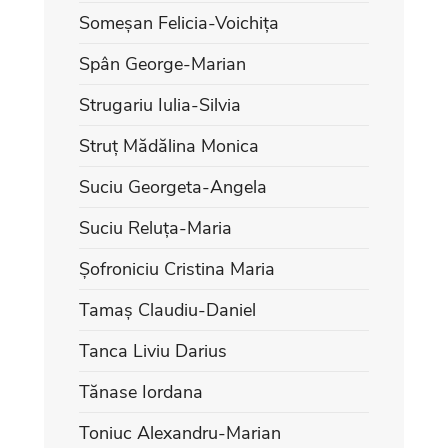
Someșan Felicia-Voichița
Spân George-Marian
Strugariu Iulia-Silvia
Struț Mădălina Monica
Suciu Georgeta-Angela
Suciu Reluța-Maria
Șofroniciu Cristina Maria
Tamaș Claudiu-Daniel
Tanca Liviu Darius
Tănase Iordana
Toniuc Alexandru-Marian