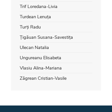
Trif Loredana-Livia
Turdean Lenuța
Turți Radu
Țigăuan Susana-Savestița
Ulecan Natalia
Ungureanu Elisabeta
Vlasiu Alina-Mariana
Zăgrean Cristian-Vasile