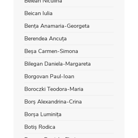
Belean Niculina
Beican Iulia
Bența Anamaria-Georgeta
Berendea Ancuța
Beșa Carmen-Simona
Bilegan Daniela-Margareta
Borgovan Paul-Ioan
Boroczki Teodora-Maria
Borș Alexandrina-Crina
Borșa Luminița
Botiș Rodica