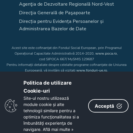
Agenţia de Dezvoltare Regională Nord-Vest
Direcţia Generală de Paşapoarte
Direcția pentru Evidența Persoanelor și
Administrarea Bazelor de Date
Acest site este cofinanțat din Fondul Social European, prin Programul
Operațional Capacitate Administrativă 2014-2020,
www.poca.ro
,
cod SIPOCA 667/ MySMIS 129687
Pentru informații detaliate despre celelalte programe cofinanțate de Uniunea
Europeană, vă invităm să vizitați
www.fonduri-ue.ro
.
Conținutul acestui site web nu reprezintă în mod obligatoriu poziția oficială
a Uniunii Europene. Întreaga responsabilitate asupra
Politica de utilizare
corectitudinii și coerenței informațiilor prezentate revine inițiatorilor site-ului
Cookie-uri‎
web.
Site-ul nostru utilizează
module cookie și alte
Acceptă
Copyright © 2026 - Consiliul Judeţean Bistrița-Năsăud
tehnologii similare pentru a
optimiza funcţionalitatea si a
îmbunătăţi experienţa de
navigare.
Află mai multe »