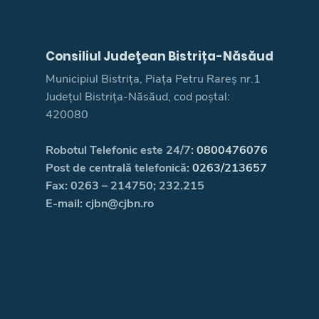
Consiliul Judeţean Bistrița-Năsăud
Municipiul Bistrița, Piața Petru Rareș nr.1
Județul Bistrița-Năsăud, cod poștal:
420080
Robotul Telefonic este 24/7:
0800476076
Post de centrală telefonică:
0263/213657
Fax: 0263 – 214750; 232.215
E-mail: cjbn@cjbn.ro