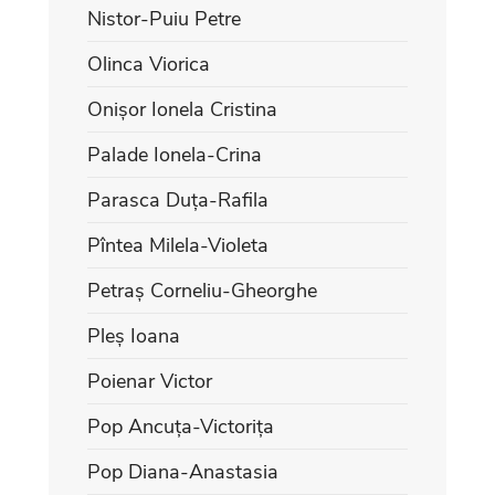
Nistor-Puiu Petre
Olinca Viorica
Onișor Ionela Cristina
Palade Ionela-Crina
Parasca Duța-Rafila
Pîntea Milela-Violeta
Petraș Corneliu-Gheorghe
Pleș Ioana
Poienar Victor
Pop Ancuța-Victorița
Pop Diana-Anastasia