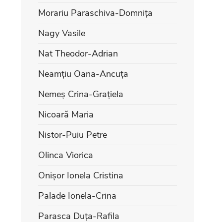
Morariu Paraschiva-Domnița
Nagy Vasile
Nat Theodor-Adrian
Neamțiu Oana-Ancuța
Nemeș Crina-Grațiela
Nicoară Maria
Nistor-Puiu Petre
Olinca Viorica
Onișor Ionela Cristina
Palade Ionela-Crina
Parasca Duța-Rafila