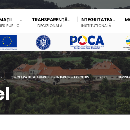
MAȚII
TRANSPARENȚĂ
INTEGRITATEA
M
RES PUBLIC
DECIZIONALĂ
INSTITUȚIONALĂ
SE
DECLARAȚII DE AVERE ȘI DE INTERESE - EXECUTIV
2023
HERINE
el