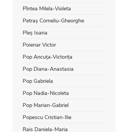
Pîntea Milela-Violeta
Petraș Corneliu-Gheorghe
Pleș Ioana
Poienar Victor
Pop Ancuța-Victorița
Pop Diana-Anastasia
Pop Gabriela
Pop Nadia-Nicoleta
Pop Marian-Gabriel
Popescu Cristian-Ilie
Rais Daniela-Maria