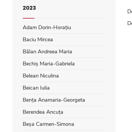
2023
D
D
Adam Dorin-Horațiu
Baciu Mircea
Bălan Andreea Maria
Bechiș Maria-Gabriela
Belean Niculina
Beican Iulia
Bența Anamaria-Georgeta
Berendea Ancuța
Beșa Carmen-Simona