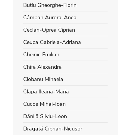
Buțiu Gheorghe-Florin
Câmpan Aurora-Anca
Ceclan-Oprea Ciprian
Ceuca Gabriela-Adriana
Cheinic Emilian
Chifa Alexandra
Ciobanu Mihaela
Clapa Ileana-Maria
Cucoș Mihai-Ioan
Dănilă Silviu-Leon
Dragată Ciprian-Nicușor