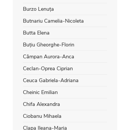
Burzo Lenuța
Butnariu Camelia-Nicoleta
Butta Elena
Buțiu Gheorghe-Florin
Câmpan Aurora-Anca
Ceclan-Oprea Ciprian
Ceuca Gabriela-Adriana
Cheinic Emilian
Chifa Alexandra
Ciobanu Mihaela
Clapa Ileana-Maria