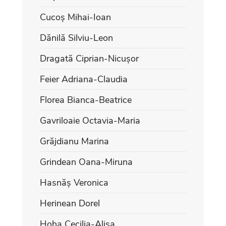
Cucoș Mihai-Ioan
Dănilă Silviu-Leon
Dragată Ciprian-Nicușor
Feier Adriana-Claudia
Florea Bianca-Beatrice
Gavriloaie Octavia-Maria
Grăjdianu Marina
Grindean Oana-Miruna
Hasnăș Veronica
Herinean Dorel
Hoha Cecilia-Alisa