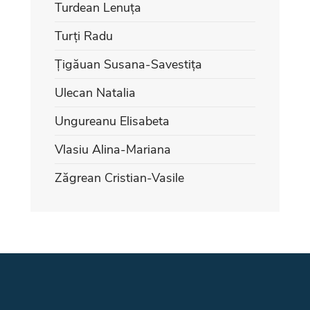
Turdean Lenuța
Turți Radu
Țigăuan Susana-Savestița
Ulecan Natalia
Ungureanu Elisabeta
Vlasiu Alina-Mariana
Zăgrean Cristian-Vasile