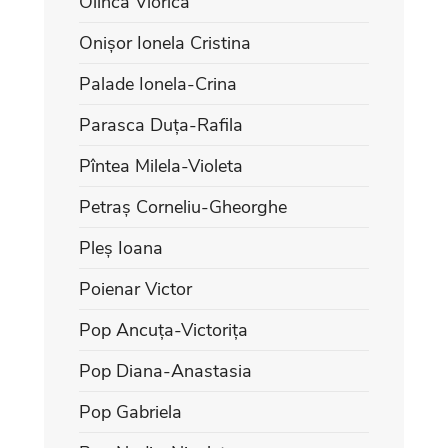
Olinca Viorica
Onișor Ionela Cristina
Palade Ionela-Crina
Parasca Duța-Rafila
Pîntea Milela-Violeta
Petraș Corneliu-Gheorghe
Pleș Ioana
Poienar Victor
Pop Ancuța-Victorița
Pop Diana-Anastasia
Pop Gabriela