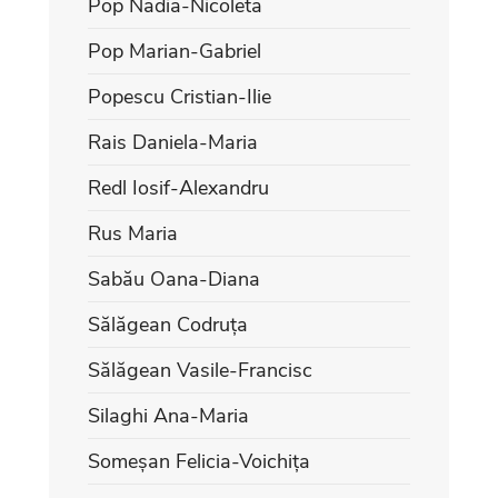
Pop Nadia-Nicoleta
Pop Marian-Gabriel
Popescu Cristian-Ilie
Rais Daniela-Maria
Redl Iosif-Alexandru
Rus Maria
Sabău Oana-Diana
Sălăgean Codruța
Sălăgean Vasile-Francisc
Silaghi Ana-Maria
Someșan Felicia-Voichița