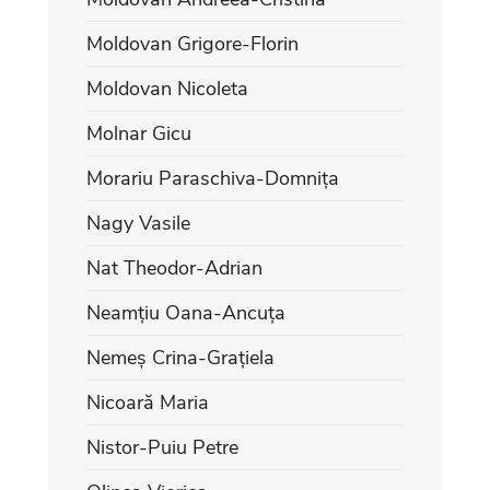
Moldovan Grigore-Florin
Moldovan Nicoleta
Molnar Gicu
Morariu Paraschiva-Domnița
Nagy Vasile
Nat Theodor-Adrian
Neamțiu Oana-Ancuța
Nemeș Crina-Grațiela
Nicoară Maria
Nistor-Puiu Petre