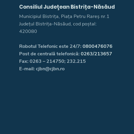
Consiliul Judeţean Bistrița-Năsăud
Municipiul Bistrița, Piața Petru Rareș nr.1
Județul Bistrița-Năsăud, cod poștal:
420080
Robotul Telefonic este 24/7:
0800476076
Post de centrală telefonică:
0263/213657
Fax: 0263 – 214750; 232.215
E-mail: cjbn@cjbn.ro