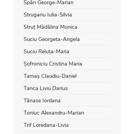
Spân George-Marian
Strugariu Iulia-Silvia
Struț Mădălina Monica
Suciu Georgeta-Angela
Suciu Reluța-Maria
Șofroniciu Cristina Maria
Tamaș Claudiu-Daniel
Tanca Liviu Darius
Tănase Iordana
Toniuc Alexandru-Marian
Trif Loredana-Livia