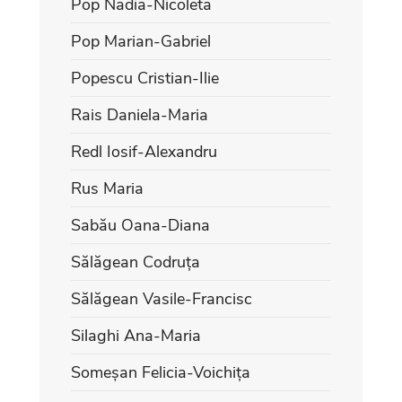
Pop Nadia-Nicoleta
Pop Marian-Gabriel
Popescu Cristian-Ilie
Rais Daniela-Maria
Redl Iosif-Alexandru
Rus Maria
Sabău Oana-Diana
Sălăgean Codruța
Sălăgean Vasile-Francisc
Silaghi Ana-Maria
Someșan Felicia-Voichița