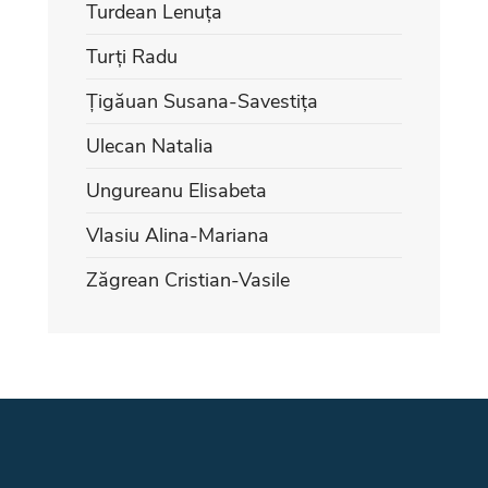
Turdean Lenuța
Turți Radu
Țigăuan Susana-Savestița
Ulecan Natalia
Ungureanu Elisabeta
Vlasiu Alina-Mariana
Zăgrean Cristian-Vasile