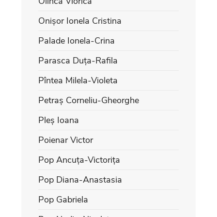
Olinca Viorica
Onișor Ionela Cristina
Palade Ionela-Crina
Parasca Duța-Rafila
Pîntea Milela-Violeta
Petraș Corneliu-Gheorghe
Pleș Ioana
Poienar Victor
Pop Ancuța-Victorița
Pop Diana-Anastasia
Pop Gabriela