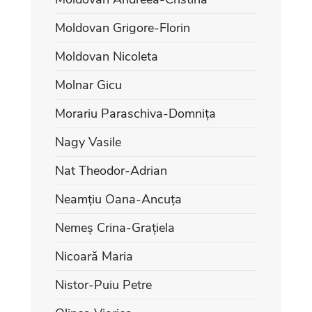
Moldovan Grigore-Florin
Moldovan Nicoleta
Molnar Gicu
Morariu Paraschiva-Domnița
Nagy Vasile
Nat Theodor-Adrian
Neamțiu Oana-Ancuța
Nemeș Crina-Grațiela
Nicoară Maria
Nistor-Puiu Petre