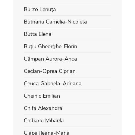
Burzo Lenuța
Butnariu Camelia-Nicoleta
Butta Elena
Buțiu Gheorghe-Florin
Câmpan Aurora-Anca
Ceclan-Oprea Ciprian
Ceuca Gabriela-Adriana
Cheinic Emilian
Chifa Alexandra
Ciobanu Mihaela
Clapa Ileana-Maria