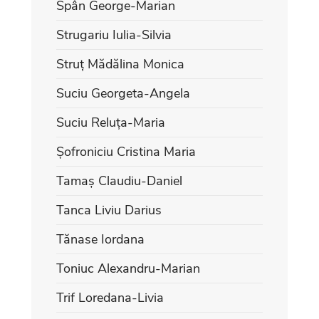
Spân George-Marian
Strugariu Iulia-Silvia
Struț Mădălina Monica
Suciu Georgeta-Angela
Suciu Reluța-Maria
Șofroniciu Cristina Maria
Tamaș Claudiu-Daniel
Tanca Liviu Darius
Tănase Iordana
Toniuc Alexandru-Marian
Trif Loredana-Livia