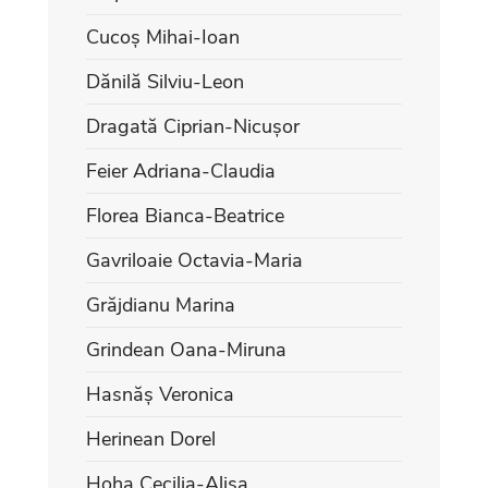
Cucoș Mihai-Ioan
Dănilă Silviu-Leon
Dragată Ciprian-Nicușor
Feier Adriana-Claudia
Florea Bianca-Beatrice
Gavriloaie Octavia-Maria
Grăjdianu Marina
Grindean Oana-Miruna
Hasnăș Veronica
Herinean Dorel
Hoha Cecilia-Alisa