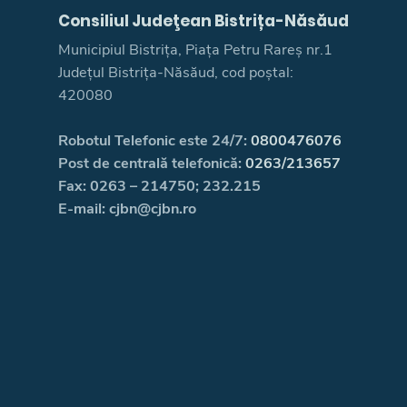
Consiliul Judeţean Bistrița-Năsăud
Municipiul Bistrița, Piața Petru Rareș nr.1
Județul Bistrița-Năsăud, cod poștal:
420080
Robotul Telefonic este 24/7:
0800476076
Post de centrală telefonică:
0263/213657
Fax: 0263 – 214750; 232.215
E-mail: cjbn@cjbn.ro