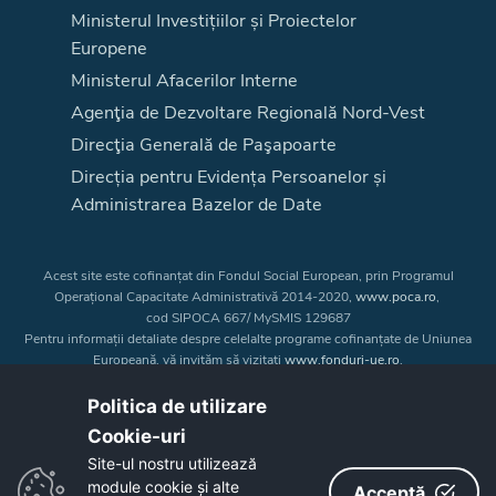
Ministerul Investițiilor și Proiectelor
Europene
Ministerul Afacerilor Interne
Agenţia de Dezvoltare Regională Nord-Vest
Direcţia Generală de Paşapoarte
Direcția pentru Evidența Persoanelor și
Administrarea Bazelor de Date
Acest site este cofinanțat din Fondul Social European, prin Programul
Operațional Capacitate Administrativă 2014-2020,
www.poca.ro
,
cod SIPOCA 667/ MySMIS 129687
Pentru informații detaliate despre celelalte programe cofinanțate de Uniunea
Europeană, vă invităm să vizitați
www.fonduri-ue.ro
.
Conținutul acestui site web nu reprezintă în mod obligatoriu poziția oficială
a Uniunii Europene. Întreaga responsabilitate asupra
Politica de utilizare
corectitudinii și coerenței informațiilor prezentate revine inițiatorilor site-ului
Cookie-uri‎
web.
Site-ul nostru utilizează
module cookie și alte
Acceptă
Copyright © 2026 - Consiliul Judeţean Bistrița-Năsăud