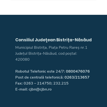
Consiliul Judeţean Bistrița-Năsăud
Municipiul Bistrița, Piața Petru Rareș nr.1
Județul Bistrița-Năsăud, cod poștal:
420080
Robotul Telefonic este 24/7:
0800476076
Post de centrală telefonică:
0263/213657
Fax: 0263 – 214750; 232.215
E-mail: cjbn@cjbn.ro