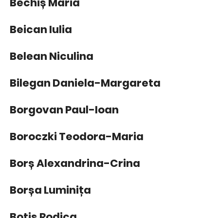
Bechiș Maria
Beican Iulia
Belean Niculina
Bilegan Daniela-Margareta
Borgovan Paul-Ioan
Boroczki Teodora-Maria
Borș Alexandrina-Crina
Borșa Luminița
Botiș Rodica