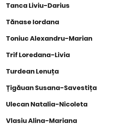
Tanca Liviu-Darius
Tănase Iordana
Toniuc Alexandru-Marian
Trif Loredana-Livia
Turdean Lenuța
Țigăuan Susana-Savestița
Ulecan Natalia-Nicoleta
Vlasiu Alina-Mariana