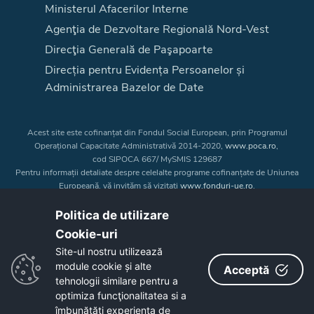
Ministerul Afacerilor Interne
Agenţia de Dezvoltare Regională Nord-Vest
Direcţia Generală de Paşapoarte
Direcția pentru Evidența Persoanelor și
Administrarea Bazelor de Date
Acest site este cofinanțat din Fondul Social European, prin Programul
Operațional Capacitate Administrativă 2014-2020,
www.poca.ro
,
cod SIPOCA 667/ MySMIS 129687
Pentru informații detaliate despre celelalte programe cofinanțate de Uniunea
Europeană, vă invităm să vizitați
www.fonduri-ue.ro
.
Conținutul acestui site web nu reprezintă în mod obligatoriu poziția oficială
a Uniunii Europene. Întreaga responsabilitate asupra
Politica de utilizare
corectitudinii și coerenței informațiilor prezentate revine inițiatorilor site-ului
Cookie-uri‎
web.
Site-ul nostru utilizează
module cookie și alte
Acceptă
Copyright © 2026 - Consiliul Judeţean Bistrița-Năsăud
tehnologii similare pentru a
optimiza funcţionalitatea si a
îmbunătăţi experienţa de