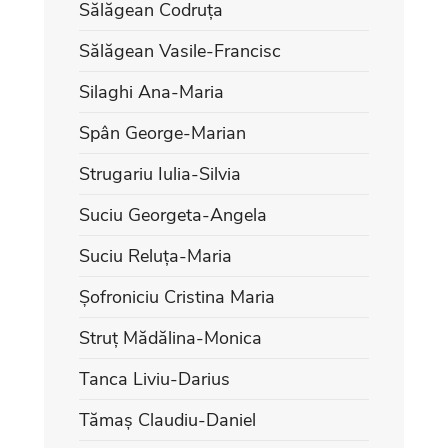
Sălăgean Codruța
Sălăgean Vasile-Francisc
Silaghi Ana-Maria
Spân George-Marian
Strugariu Iulia-Silvia
Suciu Georgeta-Angela
Suciu Reluța-Maria
Șofroniciu Cristina Maria
Struț Mădălina-Monica
Tanca Liviu-Darius
Tămaș Claudiu-Daniel