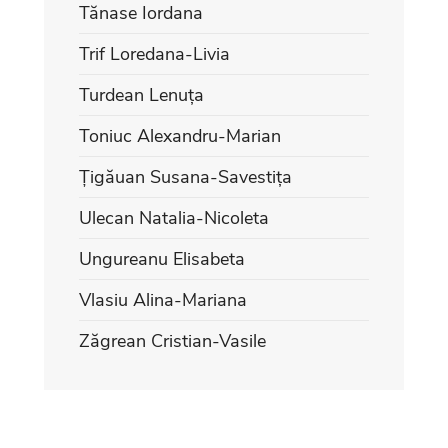
Tănase Iordana
Trif Loredana-Livia
Turdean Lenuța
Toniuc Alexandru-Marian
Țigăuan Susana-Savestița
Ulecan Natalia-Nicoleta
Ungureanu Elisabeta
Vlasiu Alina-Mariana
Zăgrean Cristian-Vasile