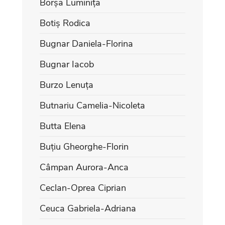
Borșa Luminița
Botiș Rodica
Bugnar Daniela-Florina
Bugnar Iacob
Burzo Lenuța
Butnariu Camelia-Nicoleta
Butta Elena
Buțiu Gheorghe-Florin
Câmpan Aurora-Anca
Ceclan-Oprea Ciprian
Ceuca Gabriela-Adriana