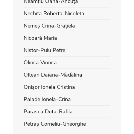
Neamțiu Oana-Ancuța
Nechita Roberta-Nicoleta
Nemeș Crina-Grațiela
Nicoară Maria
Nistor-Puiu Petre
Olinca Viorica
Oltean Daiana-Mădălina
Onișor Ionela Cristina
Palade Ionela-Crina
Parasca Duța-Rafila
Petraș Corneliu-Gheorghe