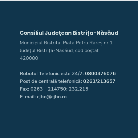
Consiliul Judeţean Bistrița-Năsăud
Municipiul Bistrița, Piața Petru Rareș nr.1
Județul Bistrița-Năsăud, cod poștal:
420080
Robotul Telefonic este 24/7:
0800476076
Post de centrală telefonică:
0263/213657
Fax: 0263 – 214750; 232.215
E-mail: cjbn@cjbn.ro