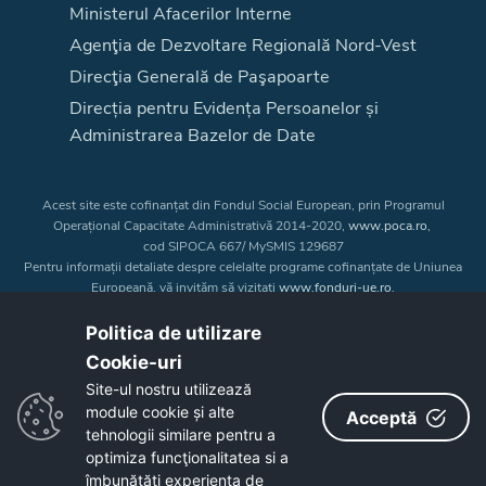
Ministerul Afacerilor Interne
Agenţia de Dezvoltare Regională Nord-Vest
Direcţia Generală de Paşapoarte
Direcția pentru Evidența Persoanelor și
Administrarea Bazelor de Date
Acest site este cofinanțat din Fondul Social European, prin Programul
Operațional Capacitate Administrativă 2014-2020,
www.poca.ro
,
cod SIPOCA 667/ MySMIS 129687
Pentru informații detaliate despre celelalte programe cofinanțate de Uniunea
Europeană, vă invităm să vizitați
www.fonduri-ue.ro
.
Conținutul acestui site web nu reprezintă în mod obligatoriu poziția oficială
a Uniunii Europene. Întreaga responsabilitate asupra
Politica de utilizare
corectitudinii și coerenței informațiilor prezentate revine inițiatorilor site-ului
Cookie-uri‎
web.
Site-ul nostru utilizează
module cookie și alte
Acceptă
Copyright © 2026 - Consiliul Judeţean Bistrița-Năsăud
tehnologii similare pentru a
optimiza funcţionalitatea si a
îmbunătăţi experienţa de