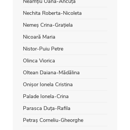
Neamțiu Oana-Ancuța
Nechita Roberta-Nicoleta
Nemeș Crina-Grațiela
Nicoară Maria
Nistor-Puiu Petre
Olinca Viorica
Oltean Daiana-Mădălina
Onișor Ionela Cristina
Palade Ionela-Crina
Parasca Duța-Rafila
Petraș Corneliu-Gheorghe