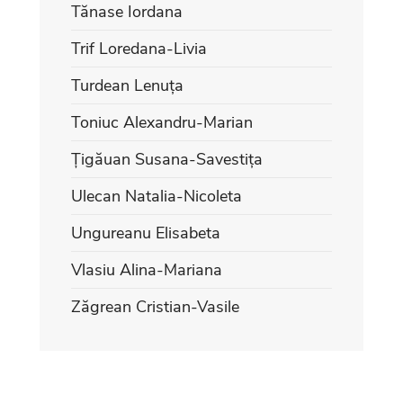
Tănase Iordana
Trif Loredana-Livia
Turdean Lenuța
Toniuc Alexandru-Marian
Țigăuan Susana-Savestița
Ulecan Natalia-Nicoleta
Ungureanu Elisabeta
Vlasiu Alina-Mariana
Zăgrean Cristian-Vasile