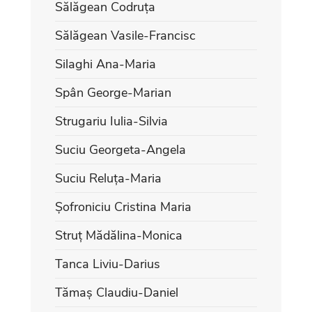
Sălăgean Codruța
Sălăgean Vasile-Francisc
Silaghi Ana-Maria
Spân George-Marian
Strugariu Iulia-Silvia
Suciu Georgeta-Angela
Suciu Reluța-Maria
Șofroniciu Cristina Maria
Struț Mădălina-Monica
Tanca Liviu-Darius
Tămaș Claudiu-Daniel