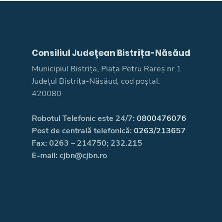
Consiliul Judeţean Bistrița-Năsăud
Municipiul Bistrița, Piața Petru Rareș nr.1
Județul Bistrița-Năsăud, cod poștal:
420080
Robotul Telefonic este 24/7:
0800476076
Post de centrală telefonică:
0263/213657
Fax: 0263 – 214750; 232.215
E-mail: cjbn@cjbn.ro