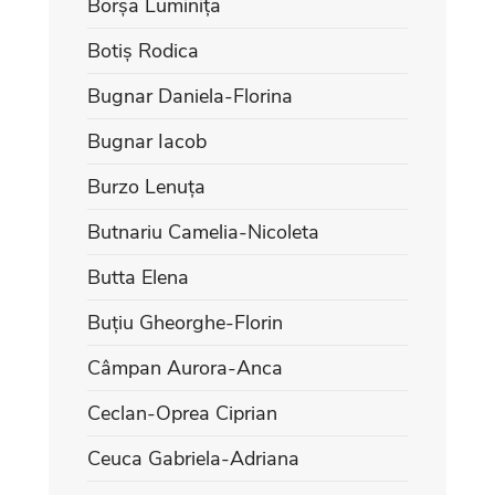
Borșa Luminița
Botiș Rodica
Bugnar Daniela-Florina
Bugnar Iacob
Burzo Lenuța
Butnariu Camelia-Nicoleta
Butta Elena
Buțiu Gheorghe-Florin
Câmpan Aurora-Anca
Ceclan-Oprea Ciprian
Ceuca Gabriela-Adriana