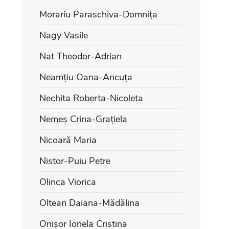
Morariu Paraschiva-Domnița
Nagy Vasile
Nat Theodor-Adrian
Neamțiu Oana-Ancuța
Nechita Roberta-Nicoleta
Nemeș Crina-Grațiela
Nicoară Maria
Nistor-Puiu Petre
Olinca Viorica
Oltean Daiana-Mădălina
Onișor Ionela Cristina