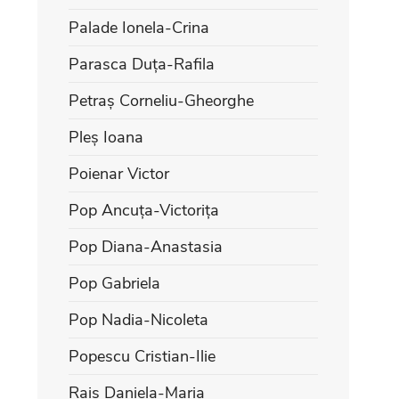
Palade Ionela-Crina
Parasca Duța-Rafila
Petraș Corneliu-Gheorghe
Pleș Ioana
Poienar Victor
Pop Ancuța-Victorița
Pop Diana-Anastasia
Pop Gabriela
Pop Nadia-Nicoleta
Popescu Cristian-Ilie
Rais Daniela-Maria