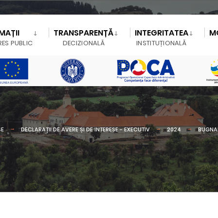
MAȚII
TRANSPARENȚĂ
INTEGRITATEA
M
RES PUBLIC
DECIZIONALĂ
INSTITUȚIONALĂ
SE
DECLARAȚII DE AVERE ȘI DE INTERESE - EXECUTIV
2024
BUGNA