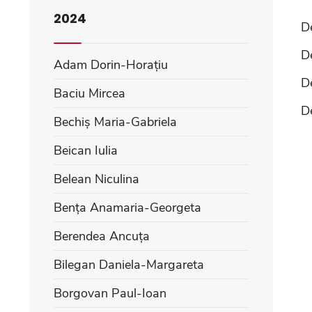
2024
D
D
Adam Dorin-Horațiu
De
Baciu Mircea
De
Bechiș Maria-Gabriela
Beican Iulia
Belean Niculina
Bența Anamaria-Georgeta
Berendea Ancuța
Bilegan Daniela-Margareta
Borgovan Paul-Ioan