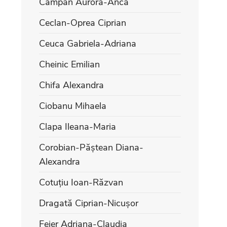
Câmpan Aurora-Anca
Ceclan-Oprea Ciprian
Ceuca Gabriela-Adriana
Cheinic Emilian
Chifa Alexandra
Ciobanu Mihaela
Clapa Ileana-Maria
Corobian-Păștean Diana-
Alexandra
Cotuțiu Ioan-Răzvan
Dragată Ciprian-Nicușor
Feier Adriana-Claudia