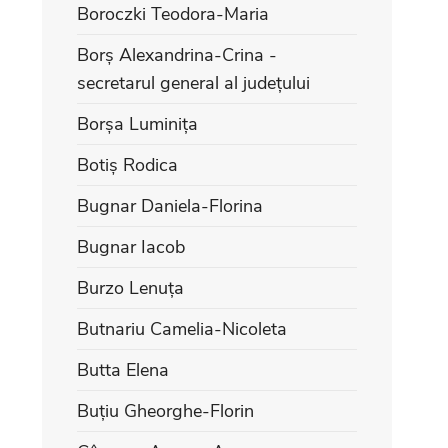
Boroczki Teodora-Maria
Borș Alexandrina-Crina -
secretarul general al județului
Borșa Luminița
Botiș Rodica
Bugnar Daniela-Florina
Bugnar Iacob
Burzo Lenuța
Butnariu Camelia-Nicoleta
Butta Elena
Buțiu Gheorghe-Florin