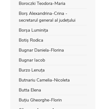
Boroczki Teodora-Maria
Borș Alexandrina-Crina -
secretarul general al județului
Borșa Luminița
Botiș Rodica
Bugnar Daniela-Florina
Bugnar Iacob
Burzo Lenuța
Butnariu Camelia-Nicoleta
Butta Elena
Buțiu Gheorghe-Florin