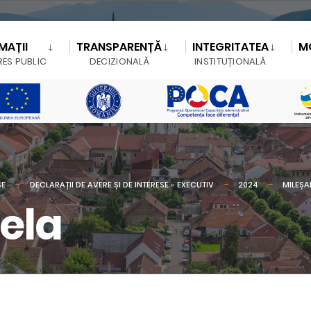
MAȚII
TRANSPARENȚĂ
INTEGRITATEA
M
RES PUBLIC
DECIZIONALĂ
INSTITUȚIONALĂ
SE
DECLARAȚII DE AVERE ȘI DE INTERESE - EXECUTIV
2024
MILEȘA
ela