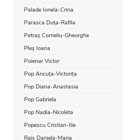
Palade Ionela-Crina
Parasca Duța-Rafila
Petraș Corneliu-Gheorghe
Pleș Ioana
Poienar Victor
Pop Ancuța-Victorița
Pop Diana-Anastasia
Pop Gabriela
Pop Nadia-Nicoleta
Popescu Cristian-Ilie
Rais Daniela-Maria