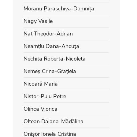
Morariu Paraschiva-Domnița
Nagy Vasile
Nat Theodor-Adrian
Neamțiu Oana-Ancuța
Nechita Roberta-Nicoleta
Nemeș Crina-Grațiela
Nicoară Maria
Nistor-Puiu Petre
Olinca Viorica
Oltean Daiana-Mădălina
Onișor Ionela Cristina