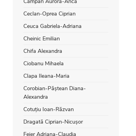
Câmpan Aurora-Anca
Ceclan-Oprea Ciprian
Ceuca Gabriela-Adriana
Cheinic Emilian
Chifa Alexandra
Ciobanu Mihaela
Clapa Ileana-Maria
Corobian-Păștean Diana-
Alexandra
Cotuțiu Ioan-Răzvan
Dragată Ciprian-Nicușor
Feier Adriana-Claudia