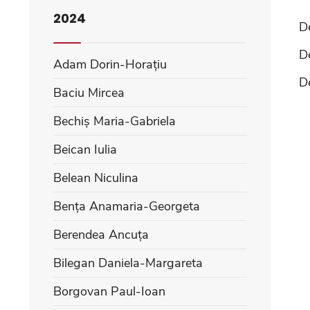
2024
De
D
Adam Dorin-Horațiu
De
Baciu Mircea
Bechiș Maria-Gabriela
Beican Iulia
Belean Niculina
Bența Anamaria-Georgeta
Berendea Ancuța
Bilegan Daniela-Margareta
Borgovan Paul-Ioan