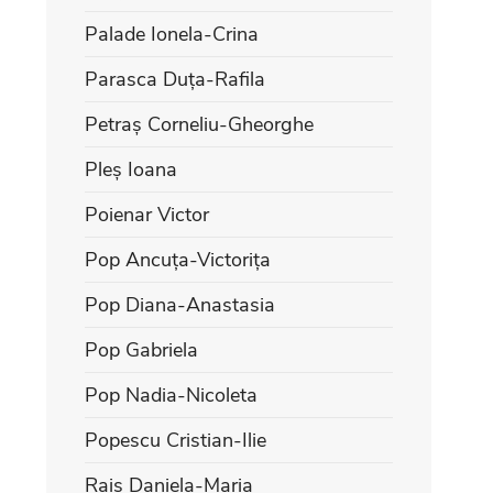
Palade Ionela-Crina
Parasca Duța-Rafila
Petraș Corneliu-Gheorghe
Pleș Ioana
Poienar Victor
Pop Ancuța-Victorița
Pop Diana-Anastasia
Pop Gabriela
Pop Nadia-Nicoleta
Popescu Cristian-Ilie
Rais Daniela-Maria