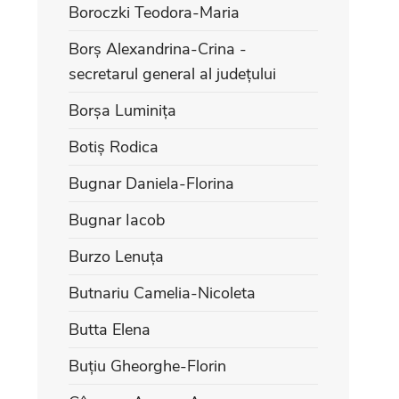
Boroczki Teodora-Maria
Borș Alexandrina-Crina -
secretarul general al județului
Borșa Luminița
Botiș Rodica
Bugnar Daniela-Florina
Bugnar Iacob
Burzo Lenuța
Butnariu Camelia-Nicoleta
Butta Elena
Buțiu Gheorghe-Florin