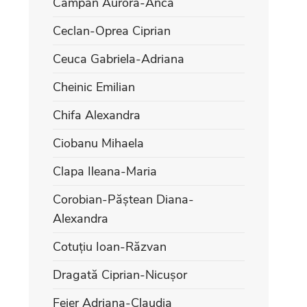
Câmpan Aurora-Anca
Ceclan-Oprea Ciprian
Ceuca Gabriela-Adriana
Cheinic Emilian
Chifa Alexandra
Ciobanu Mihaela
Clapa Ileana-Maria
Corobian-Păștean Diana-
Alexandra
Cotuțiu Ioan-Răzvan
Dragată Ciprian-Nicușor
Feier Adriana-Claudia