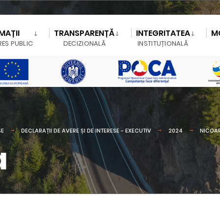
MAȚII
TRANSPARENȚĂ
INTEGRITATEA
M
RES PUBLIC
DECIZIONALĂ
INSTITUȚIONALĂ
SE
DECLARAȚII DE AVERE ȘI DE INTERESE - EXECUTIV
2024
NICOA
a