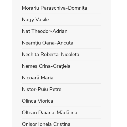
Morariu Paraschiva-Domnița
Nagy Vasile
Nat Theodor-Adrian
Neamțiu Oana-Ancuța
Nechita Roberta-Nicoleta
Nemeș Crina-Grațiela
Nicoară Maria
Nistor-Puiu Petre
Olinca Viorica
Oltean Daiana-Mădălina
Onișor Ionela Cristina