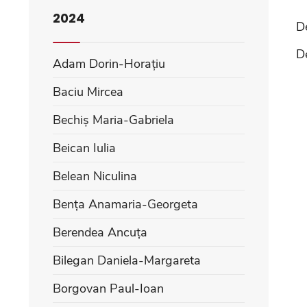
2024
D
D
Adam Dorin-Horațiu
Baciu Mircea
Bechiș Maria-Gabriela
Beican Iulia
Belean Niculina
Bența Anamaria-Georgeta
Berendea Ancuța
Bilegan Daniela-Margareta
Borgovan Paul-Ioan