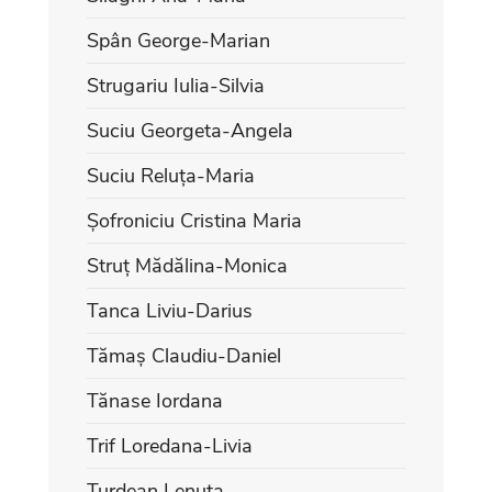
Spân George-Marian
Strugariu Iulia-Silvia
Suciu Georgeta-Angela
Suciu Reluța-Maria
Șofroniciu Cristina Maria
Struț Mădălina-Monica
Tanca Liviu-Darius
Tămaș Claudiu-Daniel
Tănase Iordana
Trif Loredana-Livia
Turdean Lenuța