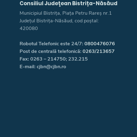
Consiliul Judeţean Bistrița-Năsăud
Municipiul Bistrița, Piața Petru Rareș nr.1
Județul Bistrița-Năsăud, cod poștal:
420080
Robotul Telefonic este 24/7:
0800476076
Post de centrală telefonică:
0263/213657
Fax: 0263 – 214750; 232.215
E-mail: cjbn@cjbn.ro