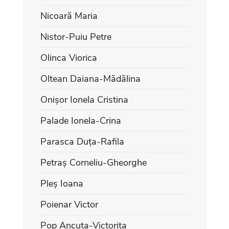
Nicoară Maria
Nistor-Puiu Petre
Olinca Viorica
Oltean Daiana-Mădălina
Onișor Ionela Cristina
Palade Ionela-Crina
Parasca Duța-Rafila
Petraș Corneliu-Gheorghe
Pleș Ioana
Poienar Victor
Pop Ancuța-Victorița