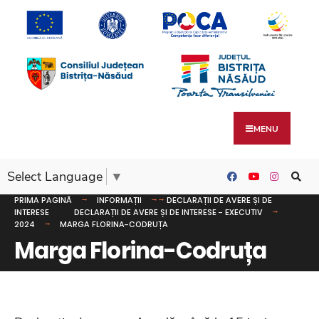
MENU
Select Language
▼
PRIMA PAGINĂ
INFORMAȚII
DECLARAȚII DE AVERE ȘI DE
INTERESE
DECLARAȚII DE AVERE ȘI DE INTERESE - EXECUTIV
2024
MARGA FLORINA-CODRUȚA
Marga Florina-Codruța