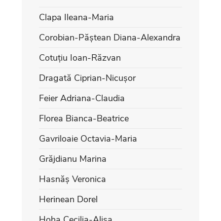
Clapa Ileana-Maria
Corobian-Păștean Diana-Alexandra
Cotuțiu Ioan-Răzvan
Dragată Ciprian-Nicușor
Feier Adriana-Claudia
Florea Bianca-Beatrice
Gavriloaie Octavia-Maria
Grăjdianu Marina
Hasnăș Veronica
Herinean Dorel
Hoha Cecilia-Alisa