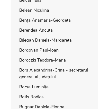
Beican Iulia
Belean Niculina
Bența Anamaria-Georgeta
Berendea Ancuța
Bilegan Daniela-Margareta
Borgovan Paul-Ioan
Boroczki Teodora-Maria
Borș Alexandrina-Crina - secretarul
general al județului
Borșa Luminița
Botiș Rodica
Bugnar Daniela-Florina