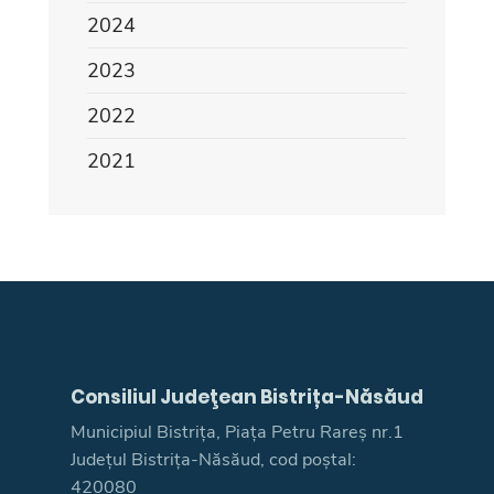
2024
2023
2022
2021
Consiliul Judeţean Bistrița-Năsăud
Municipiul Bistrița, Piața Petru Rareș nr.1
Județul Bistrița-Năsăud, cod poștal:
420080