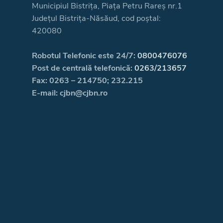
Municipiul Bistrița, Piața Petru Rareș nr.1
Județul Bistrița-Năsăud, cod poștal:
420080
Robotul Telefonic este 24/7:
0800476076
Post de centrală telefonică:
0263/213657
Fax: 0263 – 214750; 232.215
E-mail: cjbn@cjbn.ro