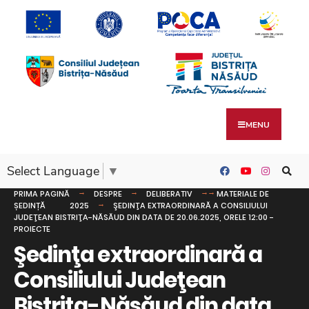
MENU
Select Language
▼
PRIMA PAGINĂ
DESPRE
DELIBERATIV
MATERIALE DE
ȘEDINȚĂ
2025
ŞEDINŢA EXTRAORDINARĂ A CONSILIULUI
JUDEŢEAN BISTRIŢA-NĂSĂUD DIN DATA DE 20.06.2025, ORELE 12:00 -
PROIECTE
Şedinţa extraordinară a
Consiliului Judeţean
Bistriţa-Năsăud din data