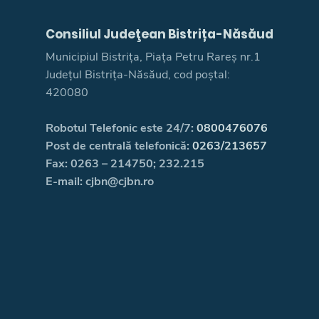
Consiliul Judeţean Bistrița-Năsăud
Municipiul Bistrița, Piața Petru Rareș nr.1
Județul Bistrița-Năsăud, cod poștal:
420080
Robotul Telefonic este 24/7:
0800476076
Post de centrală telefonică:
0263/213657
Fax: 0263 – 214750; 232.215
E-mail: cjbn@cjbn.ro