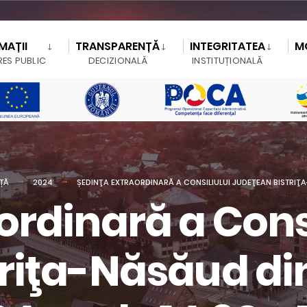
MAȚII
TRANSPARENȚĂ
INTEGRITATEA
M
RES PUBLIC
DECIZIONALĂ
INSTITUȚIONALĂ
NȚĂ
2024
ȘEDINŢA EXTRAORDINARĂ A CONSILIULUI JUDEŢEAN BISTRIŢA-
ordinară a Consi
riţa-Năsăud din