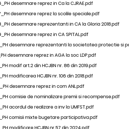
6_PH desemnare reprez in Ca la CJRAE.pdf
_PH desemnare reprez la scolile speciale.pdf
_PH desemnare reprezentanti in CA la Gloria 2018.pdf
9_PH desemnare reprez in CA SPITAL.pdf
_PH desemnare reprezentanti la societatea protectie si p
_PH desemnare reprez in AGA la soc LDP.pdf
_PH modif art.2 din HCJBN nr. 86 din 2019.pdf
_PH modificarea HCJBN nr. 106 din 2018.pdf
4_PH desemnare reprez in com ANL.pdf
_PH comisie de nominalizare premii si recompense.pdf
_PH acordul de realizare a inv la UMFST.pdf
_PH comisii mixte bugetare participativa.pdf
_PH modificare HCJBN nr.57 din 2024.pdf