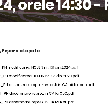
, orele 14:30 - 
Fișiere atașate:
_PH modificarea HCJBN nr. 151 din 2024.pdf
2_PH modificarea HCJBN nr. 93 din 2020.pdf
3_PH desemnare reprezentanti in CA biblioteca.pdf
4_PH desemnare reprez in CA la CJC.pdf
5_PH desemnare reprez in CA Muzeu.pdf