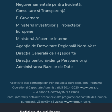
Neguvernamentale pentru Evidență,
Consultare și Transparență
E-Guvernare
Ministerul Investițiilor și Proiectelor
Europene
Ministerul Afacerilor Interne
Agenţia de Dezvoltare Regională Nord-Vest
Direcţia Generală de Paşapoarte
Direcția pentru Evidența Persoanelor și
Administrarea Bazelor de Date
Acest site este cofinanțat din Fondul Social European, prin Programul
Operațional Capacitate Administrativă 2014-2020,
www.poca.ro
,
cod SIPOCA 667/ MySMIS 129687
Pentru informații detaliate despre celelalte programe cofinanțate de Uniunea
Europeană, vă invităm să vizitați
www.fonduri-ue.ro
.
Conținutul acestui site web nu reprezintă în mod obligatoriu poziția oficială
a Uniunii Europene. Întreaga responsabilitate asupra