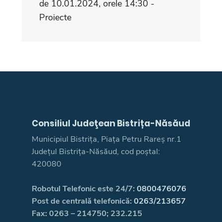
de 10.01.2024, orele 14:30 -
Proiecte
Consiliul Judeţean Bistrița-Năsăud
Municipiul Bistrița, Piața Petru Rareș nr.1
Județul Bistrița-Năsăud, cod poștal:
420080
Robotul Telefonic este 24/7:
0800476076
Post de centrală telefonică:
0263/213657
Fax: 0263 – 214750; 232.215