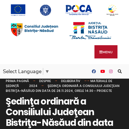
MENU
Select Language
▼
PRIMA PAGINĂ
DESPRE
DELIBERATIV
MATERIALE DE
ȘEDINȚĂ
2024
ŞEDINŢA ORDINARĂ A CONSILIULUI JUDEŢEAN
BISTRIŢA-NĂSĂUD DIN DATA DE 28.11.2024, ORELE 14:30 - PROIECTE
Şedinţa ordinară a
Consiliului Judeţean
Bistriţa-Năsăud din data