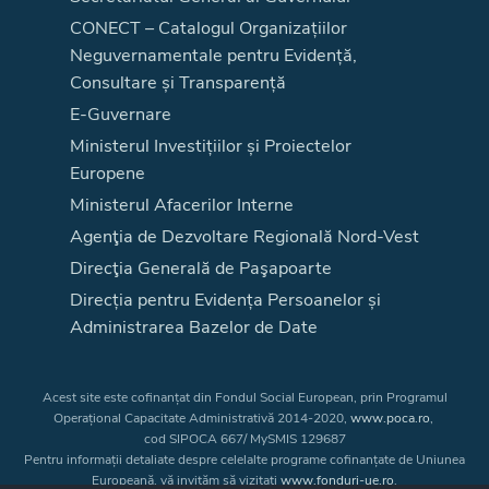
CONECT – Catalogul Organizațiilor
Neguvernamentale pentru Evidență,
Consultare și Transparență
E-Guvernare
Ministerul Investițiilor și Proiectelor
Europene
Ministerul Afacerilor Interne
Agenţia de Dezvoltare Regională Nord-Vest
Direcţia Generală de Paşapoarte
Direcția pentru Evidența Persoanelor și
Administrarea Bazelor de Date
Acest site este cofinanțat din Fondul Social European, prin Programul
Operațional Capacitate Administrativă 2014-2020,
www.poca.ro
,
cod SIPOCA 667/ MySMIS 129687
Pentru informații detaliate despre celelalte programe cofinanțate de Uniunea
Europeană, vă invităm să vizitați
www.fonduri-ue.ro
.