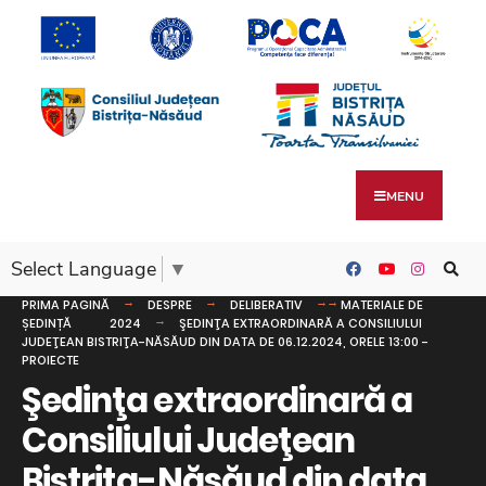
MENU
Select Language
▼
PRIMA PAGINĂ
DESPRE
DELIBERATIV
MATERIALE DE
ȘEDINȚĂ
2024
ŞEDINŢA EXTRAORDINARĂ A CONSILIULUI
JUDEŢEAN BISTRIŢA-NĂSĂUD DIN DATA DE 06.12.2024, ORELE 13:00 -
PROIECTE
Şedinţa extraordinară a
Consiliului Judeţean
Bistriţa-Năsăud din data