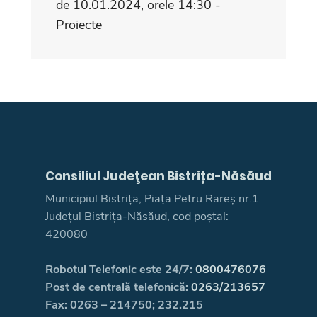
de 10.01.2024, orele 14:30 -
Proiecte
Consiliul Judeţean Bistrița-Năsăud
Municipiul Bistrița, Piața Petru Rareș nr.1
Județul Bistrița-Năsăud, cod poștal:
420080
Robotul Telefonic este 24/7:
0800476076
Post de centrală telefonică:
0263/213657
Fax: 0263 – 214750; 232.215