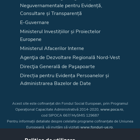
Neguvernamentale pentru Evidență,
Consultare și Transparență
E-Guvernare
Ministerul Investițiilor și Proiectelor
Europene
Ministerul Afacerilor Interne
Agenţia de Dezvoltare Regională Nord-Vest
Direcţia Generală de Paşapoarte
Direcția pentru Evidența Persoanelor și
Administrarea Bazelor de Date
Acest site este cofinanțat din Fondul Social European, prin Programul
Operațional Capacitate Administrativă 2014-2020,
www.poca.ro
,
cod SIPOCA 667/ MySMIS 129687
Pentru informații detaliate despre celelalte programe cofinanțate de Uniunea
Europeană, vă invităm să vizitați
www.fonduri-ue.ro
.
Conținutul acestui site web nu reprezintă în mod obligatoriu poziția oficială
a Uniunii Europene. Întreaga responsabilitate asupra