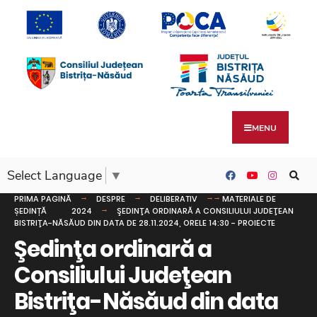
MENU
Select Language
▼
PRIMA PAGINĂ
DESPRE
DELIBERATIV
MATERIALE DE
ȘEDINȚĂ
2024
ŞEDINŢA ORDINARĂ A CONSILIULUI JUDEŢEAN
BISTRIŢA-NĂSĂUD DIN DATA DE 28.11.2024, ORELE 14:30 - PROIECTE
Şedinţa ordinară a
Consiliului Judeţean
Bistriţa-Năsăud din data