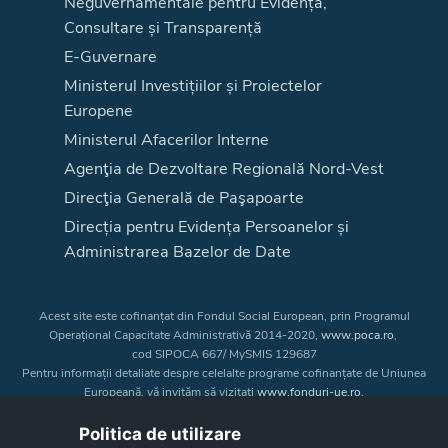
Neguvernamentale pentru Evidență,
Consultare și Transparență
E-Guvernare
Ministerul Investițiilor și Proiectelor
Europene
Ministerul Afacerilor Interne
Agenţia de Dezvoltare Regională Nord-Vest
Direcţia Generală de Paşapoarte
Direcția pentru Evidența Persoanelor și
Administrarea Bazelor de Date
Acest site este cofinanțat din Fondul Social European, prin Programul
Operațional Capacitate Administrativă 2014-2020,
www.poca.ro
,
cod SIPOCA 667/ MySMIS 129687
Pentru informații detaliate despre celelalte programe cofinanțate de Uniunea
Europeană, vă invităm să vizitați
www.fonduri-ue.ro
.
Conținutul acestui site web nu reprezintă în mod obligatoriu poziția oficială
a Uniunii Europene. Întreaga responsabilitate asupra
Politica de utilizare