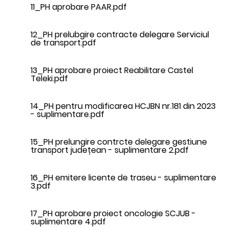
11_PH aprobare PAAR.pdf
12_PH prelubgire contracte delegare Serviciul
de transport.pdf
13_PH aprobare proiect Reabilitare Castel
Teleki.pdf
14_PH pentru modificarea HCJBN nr.181 din 2023
- suplimentare.pdf
15_PH prelungire contrcte delegare gestiune
transport județean - suplimentare 2.pdf
16_PH emitere licente de traseu - suplimentare
3.pdf
17_PH aprobare proiect oncologie SCJUB -
suplimentare 4.pdf