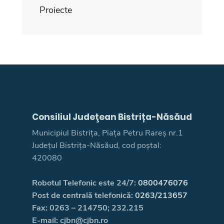
Proiecte
Consiliul Judeţean Bistrița-Năsăud
Municipiul Bistrița, Piața Petru Rareș nr.1
Județul Bistrița-Năsăud, cod poștal:
420080
Robotul Telefonic este 24/7:
0800476076
Post de centrală telefonică:
0263/213657
Fax: 0263 – 214750; 232.215
E-mail: cjbn@cjbn.ro