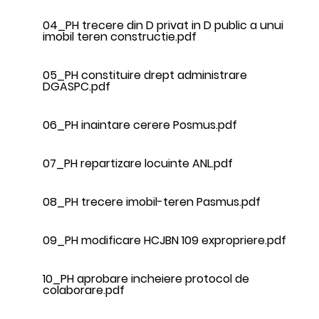
04_PH trecere din D privat in D public a unui
imobil teren constructie.pdf
05_PH constituire drept administrare
DGASPC.pdf
06_PH inaintare cerere Posmus.pdf
07_PH repartizare locuinte ANL.pdf
08_PH trecere imobil-teren Pasmus.pdf
09_PH modificare HCJBN 109 expropriere.pdf
10_PH aprobare incheiere protocol de
colaborare.pdf