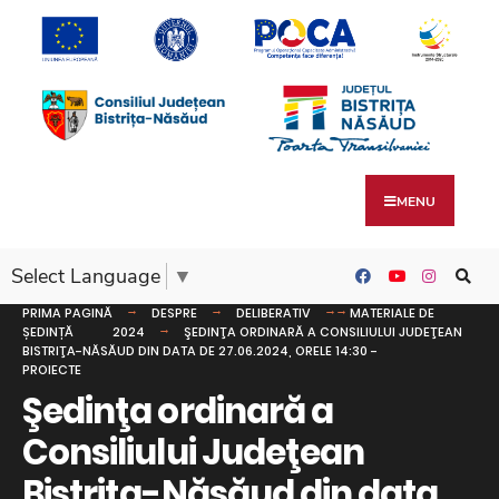
MENU
Select Language
▼
PRIMA PAGINĂ
DESPRE
DELIBERATIV
MATERIALE DE
ȘEDINȚĂ
2024
ŞEDINŢA ORDINARĂ A CONSILIULUI JUDEŢEAN
BISTRIŢA-NĂSĂUD DIN DATA DE 27.06.2024, ORELE 14:30 -
PROIECTE
Şedinţa ordinară a
Consiliului Judeţean
Bistriţa-Năsăud din data