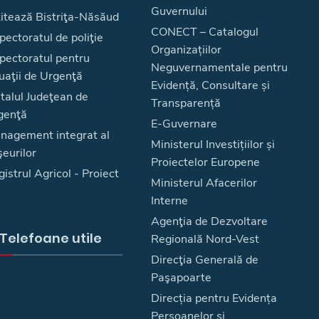
Guvernului
zitează Bistriţa-Năsăud
CONECT – Catalogul
pectoratul de poliţie
Organizațiilor
spectoratul pentru
Neguvernamentale pentru
uaţii de Urgenţă
Evidență, Consultare și
talul Judeţean de
Transparență
genţă
E-Guvernare
nagement integrat al
Ministerul Investițiilor și
eurilor
Proiectelor Europene
istrul Agricol - Proiect
Ministerul Afacerilor
Interne
Agenţia de Dezvoltare
Telefoane utile
Regională Nord-Vest
Direcţia Generală de
Paşapoarte
Direcția pentru Evidența
Persoanelor și