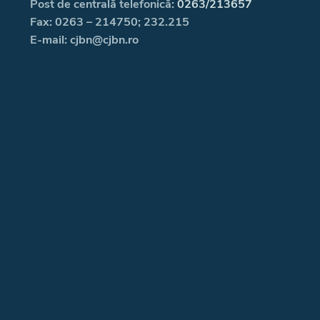
Post de centrală telefonică:
0263/213657
Fax: 0263 – 214750; 232.215
E-mail: cjbn@cjbn.ro