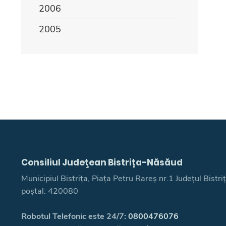
2006
2005
Consiliul Judeţean Bistrița-Năsăud
Municipiul Bistrița, Piața Petru Rareș nr.1 Județul Bistr
poștal: 420080
Robotul Telefonic este 24/7:
0800476076