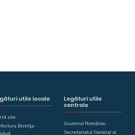
gături utile locale
Legături utile
centrale
rtă site
Guvernul României
fectura Bistriţa-
Secretariatul General al
săud