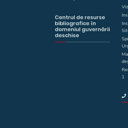
Vi
Ins
Centrul de resurse
bibliografice în
In
domeniul guvernării
Sit
deschise
Spi
Ur
Ma
deş
Reg
1