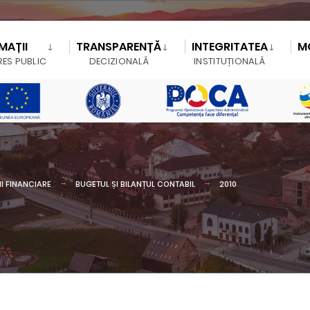
MAȚII
TRANSPARENȚĂ
INTEGRITATEA
M
RES PUBLIC
DECIZIONALĂ
INSTITUȚIONALĂ
I FINANCIARE
BUGETUL ȘI BILANȚUL CONTABIL
2010