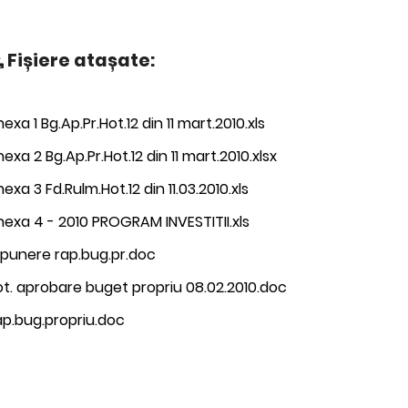
Fișiere atașate:
exa 1 Bg.Ap.Pr.Hot.12 din 11 mart.2010.xls
exa 2 Bg.Ap.Pr.Hot.12 din 11 mart.2010.xlsx
exa 3 Fd.Rulm.Hot.12 din 11.03.2010.xls
exa 4 - 2010 PROGRAM INVESTITII.xls
xpunere rap.bug.pr.doc
t. aprobare buget propriu 08.02.2010.doc
ap.bug.propriu.doc