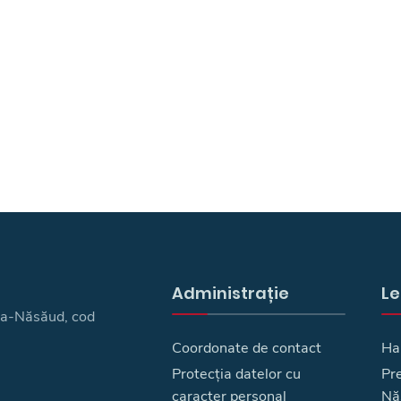
Administrație
Le
ița-Năsăud, cod
Coordonate de contact
Ha
Protecția datelor cu
Pre
caracter personal
Nă