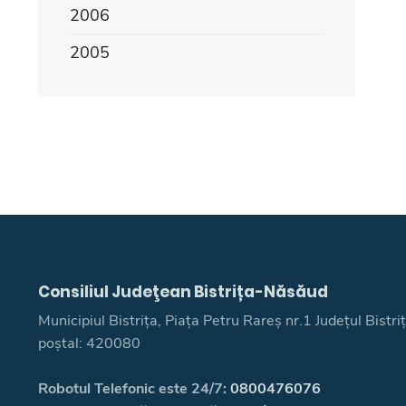
2006
2005
Consiliul Judeţean Bistrița-Năsăud
Municipiul Bistrița, Piața Petru Rareș nr.1 Județul Bistr
poștal: 420080
Robotul Telefonic este 24/7:
0800476076