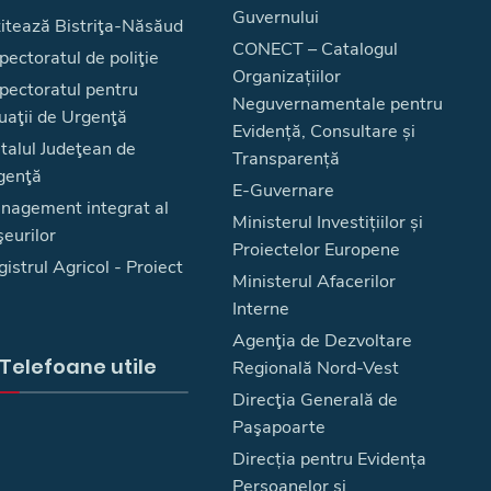
Guvernului
zitează Bistriţa-Năsăud
CONECT – Catalogul
pectoratul de poliţie
Organizațiilor
spectoratul pentru
Neguvernamentale pentru
uaţii de Urgenţă
Evidență, Consultare și
talul Judeţean de
Transparență
genţă
E-Guvernare
nagement integrat al
Ministerul Investițiilor și
eurilor
Proiectelor Europene
istrul Agricol - Proiect
Ministerul Afacerilor
Interne
Agenţia de Dezvoltare
Telefoane utile
Regională Nord-Vest
Direcţia Generală de
Paşapoarte
Direcția pentru Evidența
Persoanelor și