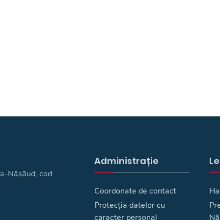
Administrație
Le
ița-Năsăud, cod
Coordonate de contact
Ha
Protecția datelor cu
Pre
caracter personal
Nă