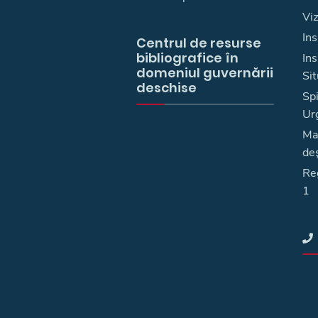
Vi
Ins
Centrul de resurse
bibliografice în
In
domeniul guvernării
Sit
deschise
Spi
Ur
Ma
deş
Reg
1