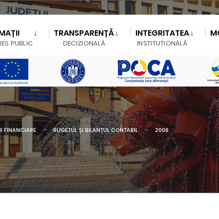
MAȚII
TRANSPARENȚĂ
INTEGRITATEA
M
RES PUBLIC
DECIZIONALĂ
INSTITUȚIONALĂ
I FINANCIARE
BUGETUL ȘI BILANȚUL CONTABIL
2006