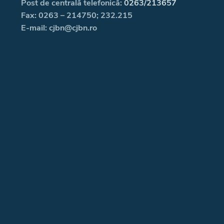
Post de centrală telefonică:
0263/213657
Fax: 0263 – 214750; 232.215
E-mail: cjbn@cjbn.ro