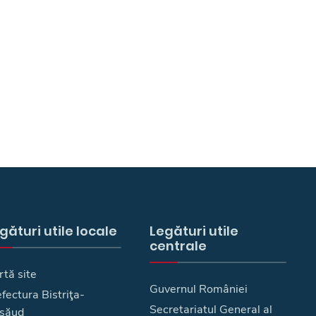
gături utile locale
Legături utile
centrale
rtă site
Guvernul României
fectura Bistriţa-
Secretariatul General al
săud