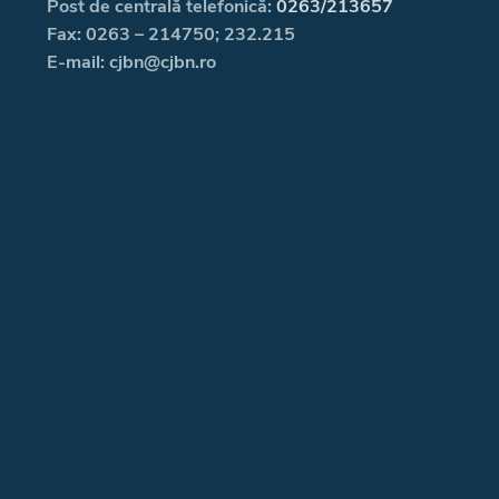
Post de centrală telefonică:
0263/213657
Fax: 0263 – 214750; 232.215
E-mail: cjbn@cjbn.ro