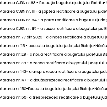
tararea CJBN nr.68 - Execuția bugetului județului Bistrita-
tararea CJBN nr. 111 - a șaptea rectificare a bugetului jud
tararea CJBN nr. 64 - a patra rectificare a bugetului jude
tararea CJBN nr. 85 - a sasea rectificare a bugetului jud 
tararea nr. 77 din 2020 - a cincea rectificare a bugetului 
tararea nr.115 - executia bugetului județului Bistrița-Năsăud
tararea nr.129 - a noua rectificare a bugetului județului B
tararea nr.138 - a zecea rectificare a bugetului județului 
tararea nr.143- a unsprezecea rectificare a bugetului jude
tararea nr.147 - a douăsprezecea rectificare a bugetului j
tararea nr.150-Executia bugetului județului Bistrița-Năsăud
tararea nr.156- a treisprezecea rectificare a bugetului ju