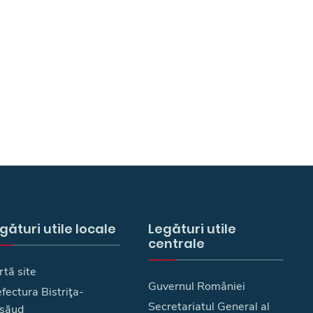
gături utile locale
Legături utile
centrale
rtă site
Guvernul României
fectura Bistriţa-
Secretariatul General al
săud