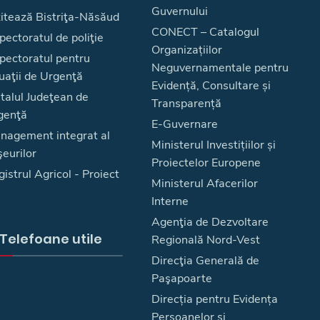
Guvernului
zitează Bistriţa-Năsăud
CONECT – Catalogul
pectoratul de poliţie
Organizațiilor
spectoratul pentru
Neguvernamentale pentru
uaţii de Urgenţă
Evidență, Consultare și
talul Judeţean de
Transparență
genţă
E-Guvernare
nagement integrat al
Ministerul Investițiilor și
eurilor
Proiectelor Europene
istrul Agricol - Proiect
Ministerul Afacerilor
Interne
Agenţia de Dezvoltare
Telefoane utile
Regională Nord-Vest
Direcţia Generală de
Paşapoarte
Direcția pentru Evidența
Persoanelor și