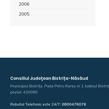
2006
2005
Consiliul Judeţean Bistrița-Năsăud
Municipiul Bistrița, Piața Petru Rareș nr.1 Județul Bistr
poștal: 420080
Robotul Telefonic este 24/7:
0800476076