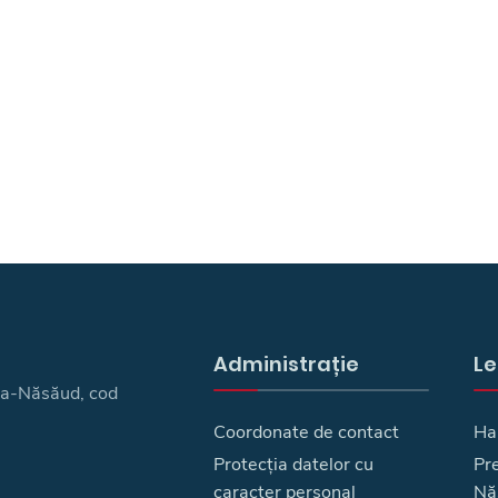
Administrație
Le
ița-Năsăud, cod
Coordonate de contact
Ha
Protecția datelor cu
Pre
caracter personal
Nă