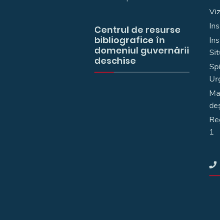
Vi
Ins
Centrul de resurse
bibliografice în
In
domeniul guvernării
Sit
deschise
Spi
Ur
Ma
deş
Reg
1