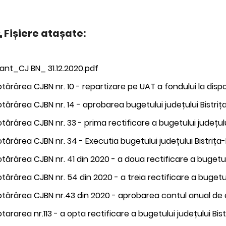
Fișiere atașate:
lant_CJ BN_ 31.12.2020.pdf
tărârea CJBN nr. 10 - repartizare pe UAT a fondului la disp
tărârea CJBN nr. 14 - aprobarea bugetului județului Bistr
tărârea CJBN nr. 33 - prima rectificare a bugetului județul
tărârea CJBN nr. 34 - Executia bugetului județului Bistrița
tărârea CJBN nr. 41 din 2020 - a doua rectificare a bugetul
tărârea CJBN nr. 54 din 2020 - a treia rectificare a bugetu
tărârea CJBN nr.43 din 2020 - aprobarea contul anual de 
tararea nr.113 - a opta rectificare a bugetului județului B