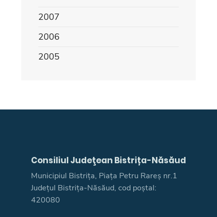
2007
2006
2005
Consiliul Judeţean Bistrița-Năsăud
Municipiul Bistrița, Piața Petru Rareș nr.1
Județul Bistrița-Năsăud, cod poștal:
420080