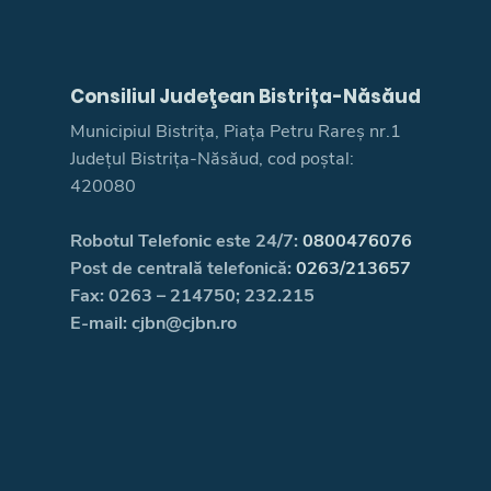
Consiliul Judeţean Bistrița-Năsăud
Municipiul Bistrița, Piața Petru Rareș nr.1
Județul Bistrița-Năsăud, cod poștal:
420080
Robotul Telefonic este 24/7:
0800476076
Post de centrală telefonică:
0263/213657
Fax: 0263 – 214750; 232.215
E-mail: cjbn@cjbn.ro