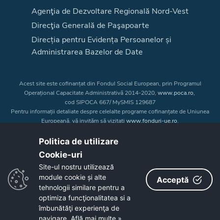
Agenţia de Dezvoltare Regională Nord-Vest
Direcţia Generală de Paşapoarte
Direcția pentru Evidența Persoanelor și
Administrarea Bazelor de Date
Acest site este cofinanțat din Fondul Social European, prin Programul
Operațional Capacitate Administrativă 2014-2020,
www.poca.ro
,
cod SIPOCA 667/ MySMIS 129687
Pentru informații detaliate despre celelalte programe cofinanțate de Uniunea
Europeană, vă invităm să vizitați
www.fonduri-ue.ro
.
Conținutul acestui site web nu reprezintă în mod obligatoriu poziția oficială
a Uniunii Europene. Întreaga responsabilitate asupra
Politica de utilizare
corectitudinii și coerenței informațiilor prezentate revine inițiatorilor site-ului
Cookie-uri‎
web.
Site-ul nostru utilizează
module cookie și alte
Acceptă
Copyright © 2026 - Consiliul Judeţean Bistrița-Năsăud
tehnologii similare pentru a
optimiza funcţionalitatea si a
îmbunătăţi experienţa de
navigare.
Află mai multe »