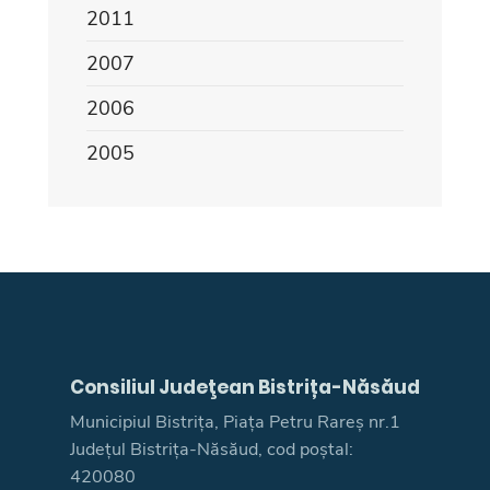
2011
2007
2006
2005
Consiliul Judeţean Bistrița-Năsăud
Municipiul Bistrița, Piața Petru Rareș nr.1
Județul Bistrița-Năsăud, cod poștal:
420080