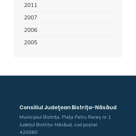
2011
2007
2006
2005
Consiliul Judeţean Bistrița-Năsăud
Municipiul Bistrița, Piața Petru Rareș nr.1
Județul Bistrița-Năsăud, cod poștal:
420080