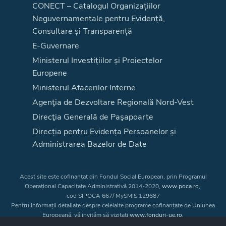
CONECT – Catalogul Organizațiilor
Neguvernamentale pentru Evidență,
Consultare și Transparență
E-Guvernare
Ministerul Investițiilor și Proiectelor
Europene
Ministerul Afacerilor Interne
Agenţia de Dezvoltare Regională Nord-Vest
Direcţia Generală de Paşapoarte
Direcția pentru Evidența Persoanelor și
Administrarea Bazelor de Date
Acest site este cofinanțat din Fondul Social European, prin Programul
Operațional Capacitate Administrativă 2014-2020,
www.poca.ro
,
cod SIPOCA 667/ MySMIS 129687
Pentru informații detaliate despre celelalte programe cofinanțate de Uniunea
Europeană, vă invităm să vizitați
www.fonduri-ue.ro
.
Conținutul acestui site web nu reprezintă în mod obligatoriu poziția oficială