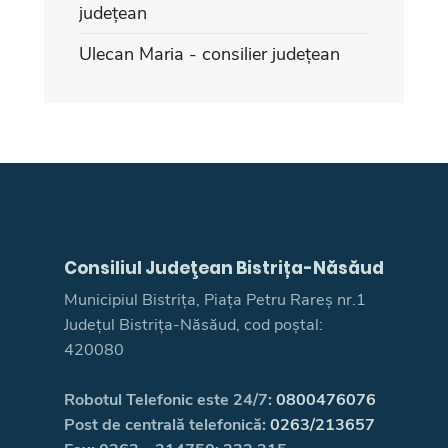
județean
Ulecan Maria - consilier județean
Consiliul Judeţean Bistrița-Năsăud
Municipiul Bistrița, Piața Petru Rareș nr.1
Județul Bistrița-Năsăud, cod poștal:
420080
Robotul Telefonic este 24/7:
0800476076
Post de centrală telefonică:
0263/213657