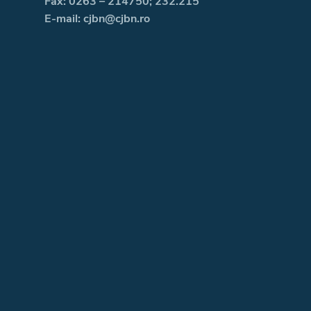
Fax: 0263 – 214750; 232.215
E-mail: cjbn@cjbn.ro