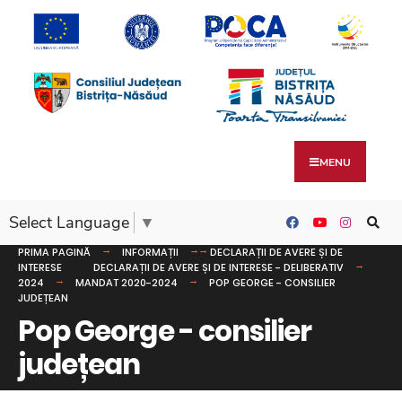
MENU
Select Language
▼
PRIMA PAGINĂ
INFORMAȚII
DECLARAȚII DE AVERE ȘI DE
INTERESE
DECLARAȚII DE AVERE ȘI DE INTERESE - DELIBERATIV
2024
MANDAT 2020-2024
POP GEORGE - CONSILIER
JUDEȚEAN
Pop George - consilier
județean