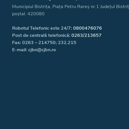
Municipiul Bistrița, Piața Petru Rareș nr.1 Județul Bistr
poștal: 420080
Robotul Telefonic este 24/7:
0800476076
Post de centrală telefonică:
0263/213657
Fax: 0263 – 214750; 232.215
E-mail: cjbn@cjbn.ro