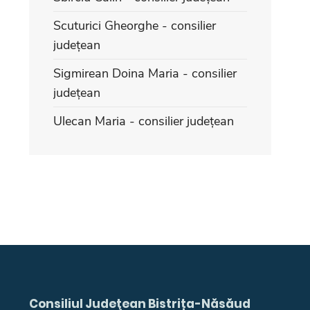
Scuturici Gheorghe - consilier
județean
Sigmirean Doina Maria - consilier
județean
Ulecan Maria - consilier județean
Consiliul Judeţean Bistrița-Năsăud