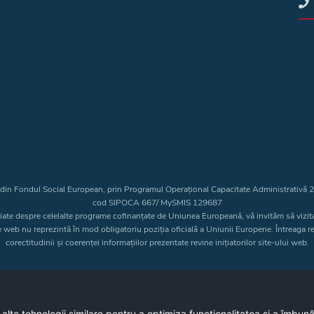
t din Fondul Social European, prin Programul Operațional Capacitate Administrativă
cod SIPOCA 667/ MySMIS 129687
liate despre celelalte programe cofinanțate de Uniunea Europeană, vă invităm să vizit
e web nu reprezintă în mod obligatoriu poziția oficială a Uniunii Europene. Întreaga 
corectitudinii și coerenței informațiilor prezentate revine inițiatorilor site-ului web.
Copyright © 2026 - Consiliul Judeţean Bistrița-Năsăud
 alte tehnologii similare pentru a optimiza funcţionalitatea si a îmbun