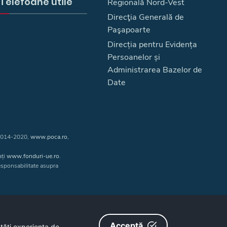
Telefoane utile
Regională Nord-Vest
Direcţia Generală de
Paşapoarte
Direcția pentru Evidența
Persoanelor și
Administrarea Bazelor de
Date
 2014-2020,
www.poca.ro
,
ați
www.fonduri-ue.ro
.
responsabilitate asupra
Acceptă
ătăţi experienţa de