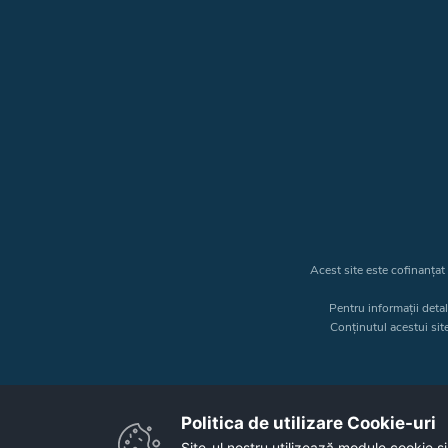
Acest site este cofinanța
Pentru informații deta
Conținutul acestui sit
Politica de utilizare Cookie-uri‎
Site-ul nostru utilizează module cookie și