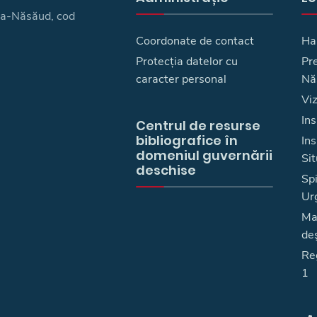
ița-Năsăud, cod
Coordonate de contact
Ha
Protecția datelor cu
Pre
caracter personal
Nă
Vi
Ins
Centrul de resurse
bibliografice în
In
domeniul guvernării
Sit
deschise
Spi
Ur
Ma
deş
Reg
1