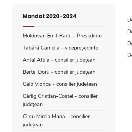
Mandat 2020-2024
D
D
Moldovan Emil-Radu - Președinte
D
Tabără Camelia - vicepreședinte
D
Antal Attila - consilier județean
Bertel Doru - consilier județean
Calo Viorica - consilier județean
Cârlig Cristian-Costel - consilier
județean
Cîrcu Mirela Maria - consilier
județean