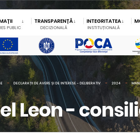
MAȚII
TRANSPARENȚĂ
INTEGRITATEA
M
RES PUBLIC
DECIZIONALĂ
INSTITUȚIONALĂ
SE
DECLARAȚII DE AVERE ȘI DE INTERESE - DELIBERATIV
2024
MAN
Leon - consili