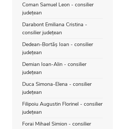
Coman Samuel Leon - consilier
județean
Darabont Emiliana Cristina -
consilier județean
Dedean-Bortăș Ioan - consilier
județean
Demian Ioan-Alin - consilier
județean
Duca Simona-Elena - consilier
județean
Filipoiu Augustin Florinel - consilier
județean
Forai Mihael Simion - consilier