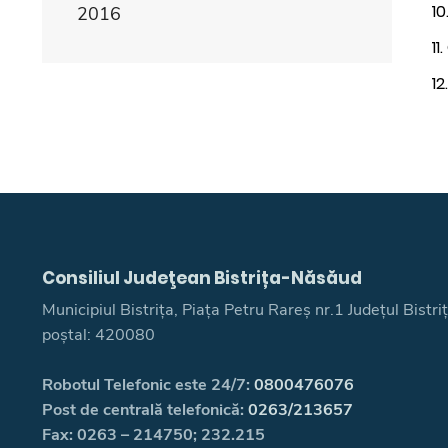
10
2016
11
12
Consiliul Judeţean Bistrița-Năsăud
Municipiul Bistrița, Piața Petru Rareș nr.1 Județul Bistr
poștal: 420080
Robotul Telefonic este 24/7:
0800476076
Post de centrală telefonică:
0263/213657
Fax: 0263 – 214750; 232.215