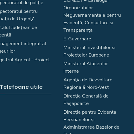
CONECT – Catalogul
pectoratul de poliţie
Organizațiilor
spectoratul pentru
Neguvernamentale pentru
uaţii de Urgenţă
Evidență, Consultare și
talul Judeţean de
Transparență
genţă
E-Guvernare
nagement integrat al
Ministerul Investițiilor și
eurilor
Proiectelor Europene
istrul Agricol - Proiect
Ministerul Afacerilor
Interne
Agenţia de Dezvoltare
Telefoane utile
Regională Nord-Vest
Direcţia Generală de
Paşapoarte
Direcția pentru Evidența
Persoanelor și
Administrarea Bazelor de