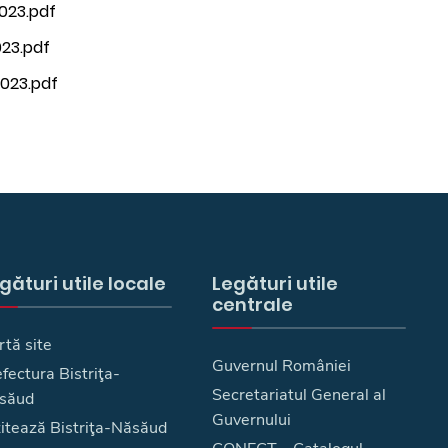
2023.pdf
023.pdf
2023.pdf
gături utile locale
Legături utile
centrale
rtă site
Guvernul României
fectura Bistriţa-
Secretariatul General al
săud
Guvernului
zitează Bistriţa-Năsăud