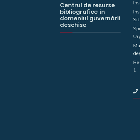
Ins
Centrul de resurse
bibliografice în
In
domeniul guvernării
Sit
deschise
Spi
Ur
Ma
deş
Reg
1