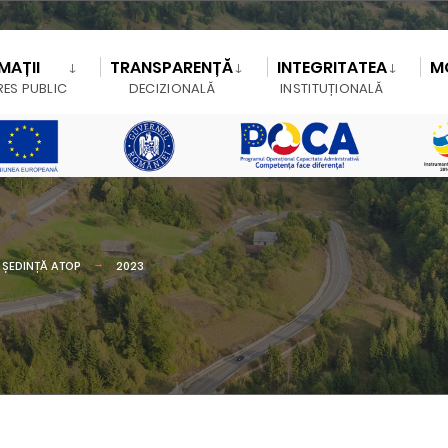
MAȚII
TRANSPARENȚĂ
INTEGRITATEA
M
RES PUBLIC
DECIZIONALĂ
INSTITUȚIONALĂ
ȘEDINȚĂ ATOP
2023