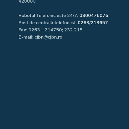
420080
Robotul Telefonic este 24/7:
0800476076
Post de centrală telefonică:
0263/213657
Fax: 0263 – 214750; 232.215
E-mail: cjbn@cjbn.ro