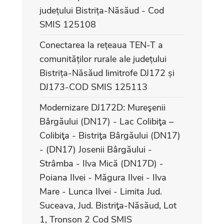
județului Bistrița-Năsăud - Cod
SMIS 125108
Conectarea la rețeaua TEN-T a
comunităților rurale ale județului
Bistrița-Năsăud limitrofe DJ172 și
DJ173-COD SMIS 125113
Modernizare DJ172D: Mureşenii
Bârgăului (DN17) - Lac Colibiţa –
Colibiţa - Bistriţa Bârgăului (DN17)
- (DN17) Josenii Bârgăului -
Strâmba - Ilva Mică (DN17D) -
Poiana Ilvei - Măgura Ilvei - Ilva
Mare - Lunca Ilvei - Limita Jud.
Suceava, Jud. Bistriţa-Năsăud, Lot
1, Tronson 2 Cod SMIS