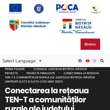
MENU
Select Language
▼
PRIMA PAGINĂ
CONSILIUL JUDEȚEAN BISTRIȚA-NĂSĂUD
PROIECTE
PROIECTE FINALIZATE
CONECTAREA LA REȚEAUA
TEN-T A COMUNITĂȚILOR RURALE ALE JUDEȚULUI BISTRIȚA-NĂSĂUD
LIMITROFE DJ172 ȘI DJ173-COD SMIS 125113
Conectarea la rețeaua
TEN-T a comunităților
rurale ale județului