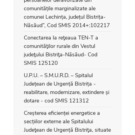
comunitățile marginalizate ale
comunei Lechința, județul Bistrița-
Năsăud”, Cod SMIS 2014+:102217
Conectarea la reţeaua TEN-T a
comunităţilor rurale din Vestul
judeţului Bistriţa-Năsăud- Cod
SMIS 125120
U.P.U. – S.M.U.R.D. – Spitalul
Județean de Urgență Bistrița -
reabilitare, modernizare, extindere și
dotare - cod SMIS 121312
Creșterea eficienței energetice a
secțiilor externe ale Spitalului
Judeţean de Urgență Bistriţa, situate