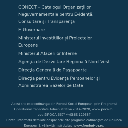
CONECT – Catalogul Organizațiilor
Neguvernamentale pentru Evidență,
Consultare și Transparență
E-Guvernare
Ministerul Investițiilor și Proiectelor
Europene
Ministerul Afacerilor Interne
Agenţia de Dezvoltare Regională Nord-Vest
Direcţia Generală de Paşapoarte
Direcția pentru Evidența Persoanelor și
Administrarea Bazelor de Date
Acest site este cofinanțat din Fondul Social European, prin Programul
Operațional Capacitate Administrativă 2014-2020,
www.poca.ro
,
cod SIPOCA 667/ MySMIS 129687
Pentru informații detaliate despre celelalte programe cofinanțate de Uniunea
Europeană, vă invităm să vizitați
www.fonduri-ue.ro
.