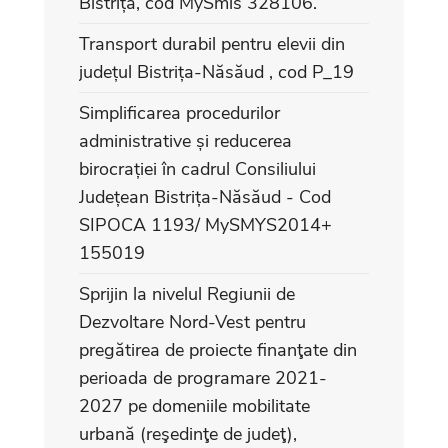
Bistrița, cod MySmis 328106.
Transport durabil pentru elevii din
județul Bistrița-Năsăud , cod P_19
Simplificarea procedurilor
administrative și reducerea
birocrației în cadrul Consiliului
Județean Bistrița-Năsăud - Cod
SIPOCA 1193/ MySMYS2014+
155019
Sprijin la nivelul Regiunii de
Dezvoltare Nord-Vest pentru
pregătirea de proiecte finanţate din
perioada de programare 2021-
2027 pe domeniile mobilitate
urbană (reşedinţe de judeţ),