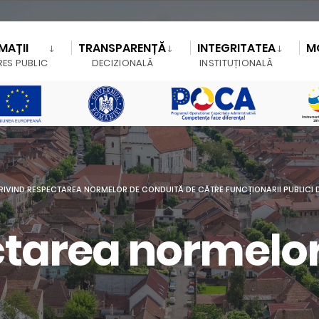
MAȚII
TRANSPARENȚĂ
INTEGRITATEA
M
RES PUBLIC
DECIZIONALĂ
INSTITUȚIONALĂ
IVIND RESPECTAREA NORMELOR DE CONDUITĂ DE CĂTRE FUNCȚIONARII PUBLICI D
ctarea normelor