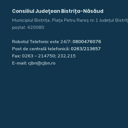
Consiliul Judeţean Bistrița-Năsăud
Municipiul Bistrița, Piața Petru Rareș nr.1 Județul Bistr
poștal: 420080
Robotul Telefonic este 24/7:
0800476076
Post de centrală telefonică:
0263/213657
Fax: 0263 – 214750; 232.215
E-mail: cjbn@cjbn.ro