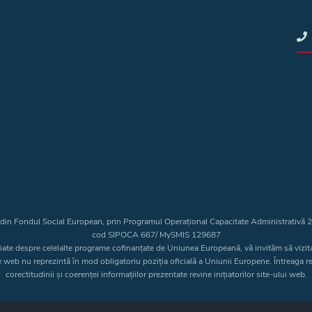
t din Fondul Social European, prin Programul Operațional Capacitate Administrativă
cod SIPOCA 667/ MySMIS 129687
liate despre celelalte programe cofinanțate de Uniunea Europeană, vă invităm să vizit
e web nu reprezintă în mod obligatoriu poziția oficială a Uniunii Europene. Întreaga 
corectitudinii și coerenței informațiilor prezentate revine inițiatorilor site-ului web.
Copyright © 2026 - Consiliul Judeţean Bistrița-Năsăud