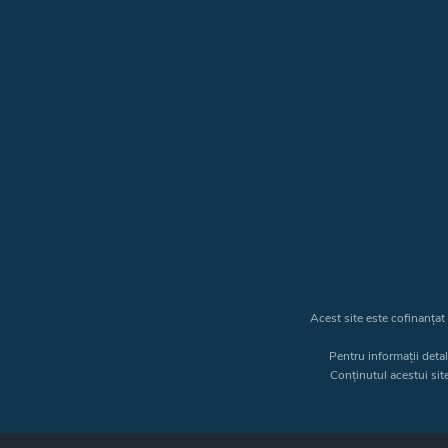
Acest site este cofinanța
Pentru informații deta
Conținutul acestui sit