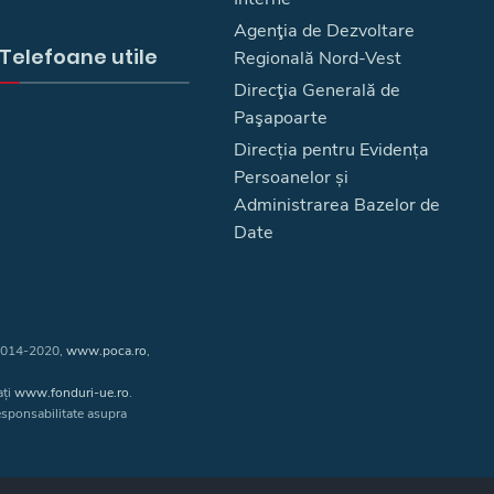
Agenţia de Dezvoltare
Telefoane utile
Regională Nord-Vest
Direcţia Generală de
Paşapoarte
Direcția pentru Evidența
Persoanelor și
Administrarea Bazelor de
Date
 2014-2020,
www.poca.ro
,
ați
www.fonduri-ue.ro
.
responsabilitate asupra