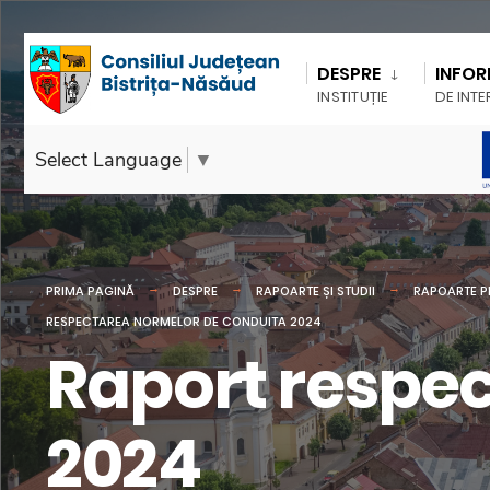
DESPRE
INFOR
INSTITUȚIE
DE INTE
Select Language
▼
PRIMA PAGINĂ
DESPRE
RAPOARTE ȘI STUDII
RAPOARTE PR
RESPECTAREA NORMELOR DE CONDUITA 2024
Raport respe
2024