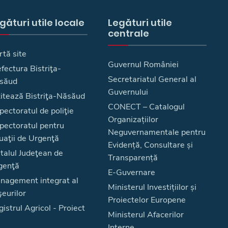
gături utile locale
Legături utile
centrale
rtă site
Guvernul României
fectura Bistriţa-
Secretariatul General al
săud
Guvernului
zitează Bistriţa-Năsăud
CONECT – Catalogul
pectoratul de poliţie
Organizațiilor
spectoratul pentru
Neguvernamentale pentru
uaţii de Urgenţă
Evidență, Consultare și
talul Judeţean de
Transparență
genţă
E-Guvernare
nagement integrat al
Ministerul Investițiilor și
eurilor
Proiectelor Europene
istrul Agricol - Proiect
Ministerul Afacerilor
Interne