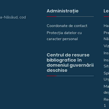
Administrație
Le
ița-Năsăud, cod
Coordonate de contact
Ha
Protecția datelor cu
Pre
caracter personal
Nă
Vi
Ins
Centrul de resurse
bibliografice în
In
domeniul guvernării
Sit
deschise
Spi
Ur
Ma
deş
Reg
1