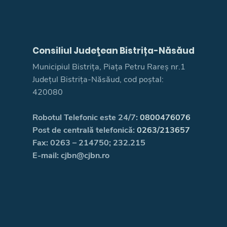
Consiliul Judeţean Bistrița-Năsăud
Municipiul Bistrița, Piața Petru Rareș nr.1
Județul Bistrița-Năsăud, cod poștal:
420080
Robotul Telefonic este 24/7:
0800476076
Post de centrală telefonică:
0263/213657
Fax: 0263 – 214750; 232.215
E-mail: cjbn@cjbn.ro