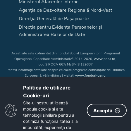
Ministerul Afacerilor Interne
Agenţia de Dezvoltare Regională Nord-Vest
Direcţia Generală de Paşapoarte
Direcția pentru Evidența Persoanelor și
Administrarea Bazelor de Date
Acest site este cofinanțat din Fondul Social European, prin Programul
Operațional Capacitate Administrativă 2014-2020,
www.poca.ro
,
cod SIPOCA 667/ MySMIS 129687
Pentru informații detaliate despre celelalte programe cofinanțate de Uniunea
Europeană, vă invităm să vizitați
www.fonduri-ue.ro
.
Conținutul acestui site web nu reprezintă în mod obligatoriu poziția oficială
a Uniunii Europene. Întreaga responsabilitate asupra
Politica de utilizare
corectitudinii și coerenței informațiilor prezentate revine inițiatorilor site-ului
Cookie-uri‎
web.
Site-ul nostru utilizează
module cookie și alte
Acceptă
Copyright © 2026 - Consiliul Judeţean Bistrița-Năsăud
tehnologii similare pentru a
optimiza funcţionalitatea si a
îmbunătăţi experienţa de