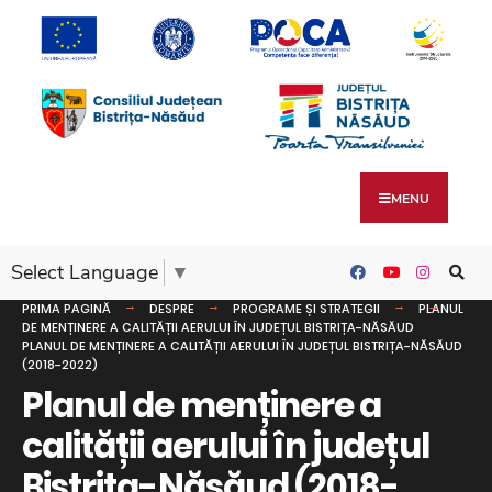
MENU
Select Language
▼
PRIMA PAGINĂ
DESPRE
PROGRAME ȘI STRATEGII
PLANUL
DE MENȚINERE A CALITĂȚII AERULUI ÎN JUDEȚUL BISTRIȚA-NĂSĂUD
PLANUL DE MENȚINERE A CALITĂȚII AERULUI ÎN JUDEȚUL BISTRIȚA-NĂSĂUD
(2018-2022)
Planul de menținere a
calității aerului în județul
Bistrița-Năsăud (2018-