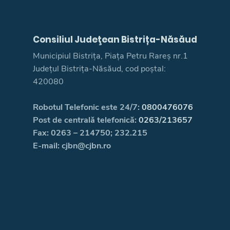
Consiliul Judeţean Bistrița-Năsăud
Municipiul Bistrița, Piața Petru Rareș nr.1
Județul Bistrița-Năsăud, cod poștal:
420080
Robotul Telefonic este 24/7:
0800476076
Post de centrală telefonică:
0263/213657
Fax: 0263 – 214750; 232.215
E-mail: cjbn@cjbn.ro