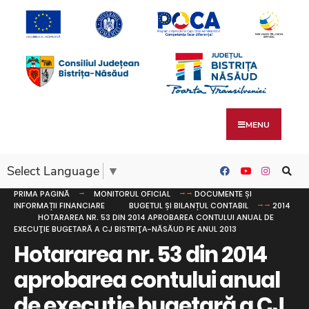
MENU
Select Language
▼
PRIMA PAGINĂ
MONITORUL OFICIAL
DOCUMENTE ȘI
INFORMAȚII FINANCIARE
BUGETUL ȘI BILANȚUL CONTABIL
2014
HOTARAREA NR. 53 DIN 2014 APROBAREA CONTULUI ANUAL DE
EXECUŢIE BUGETARĂ A CJ BISTRIŢA-NĂSĂUD PE ANUL 2013
Hotararea nr. 53 din 2014
aprobarea contului anual
de execuţie bugetară a CJ