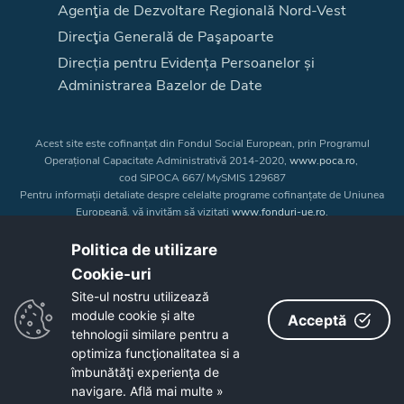
Agenţia de Dezvoltare Regională Nord-Vest
Direcţia Generală de Paşapoarte
Direcția pentru Evidența Persoanelor și
Administrarea Bazelor de Date
Acest site este cofinanțat din Fondul Social European, prin Programul
Operațional Capacitate Administrativă 2014-2020,
www.poca.ro
,
cod SIPOCA 667/ MySMIS 129687
Pentru informații detaliate despre celelalte programe cofinanțate de Uniunea
Europeană, vă invităm să vizitați
www.fonduri-ue.ro
.
Conținutul acestui site web nu reprezintă în mod obligatoriu poziția oficială
a Uniunii Europene. Întreaga responsabilitate asupra
Politica de utilizare
corectitudinii și coerenței informațiilor prezentate revine inițiatorilor site-ului
Cookie-uri‎
web.
Site-ul nostru utilizează
module cookie și alte
Acceptă
Copyright © 2026 - Consiliul Judeţean Bistrița-Năsăud
tehnologii similare pentru a
optimiza funcţionalitatea si a
îmbunătăţi experienţa de
navigare.
Află mai multe »