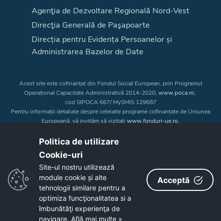
Agenţia de Dezvoltare Regională Nord-Vest
Direcţia Generală de Paşapoarte
Direcția pentru Evidența Persoanelor și
Administrarea Bazelor de Date
Acest site este cofinanțat din Fondul Social European, prin Programul
Operațional Capacitate Administrativă 2014-2020,
www.poca.ro
,
cod SIPOCA 667/ MySMIS 129687
Pentru informații detaliate despre celelalte programe cofinanțate de Uniunea
Europeană, vă invităm să vizitați
www.fonduri-ue.ro
.
Conținutul acestui site web nu reprezintă în mod obligatoriu poziția oficială
a Uniunii Europene. Întreaga responsabilitate asupra
Politica de utilizare
corectitudinii și coerenței informațiilor prezentate revine inițiatorilor site-ului
Cookie-uri‎
web.
Site-ul nostru utilizează
module cookie și alte
Acceptă
Copyright © 2026 - Consiliul Judeţean Bistrița-Năsăud
tehnologii similare pentru a
optimiza funcţionalitatea si a
îmbunătăţi experienţa de
navigare.
Află mai multe »