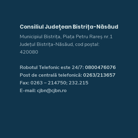
Consiliul Judeţean Bistrița-Năsăud
Municipiul Bistrița, Piața Petru Rareș nr.1
Județul Bistrița-Năsăud, cod poștal:
420080
Robotul Telefonic este 24/7:
0800476076
Post de centrală telefonică:
0263/213657
Fax: 0263 – 214750; 232.215
E-mail: cjbn@cjbn.ro