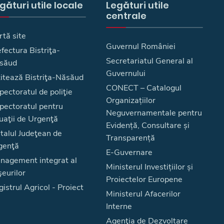
gături utile locale
Legături utile
centrale
rtă site
Guvernul României
fectura Bistriţa-
Secretariatul General al
săud
Guvernului
zitează Bistriţa-Năsăud
CONECT – Catalogul
pectoratul de poliţie
Organizațiilor
spectoratul pentru
Neguvernamentale pentru
uaţii de Urgenţă
Evidență, Consultare și
talul Judeţean de
Transparență
genţă
E-Guvernare
nagement integrat al
Ministerul Investițiilor și
eurilor
Proiectelor Europene
istrul Agricol - Proiect
Ministerul Afacerilor
Interne
Agenţia de Dezvoltare