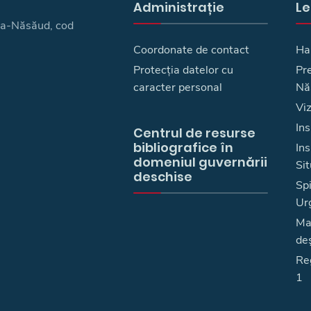
Administrație
Le
ița-Năsăud, cod
Coordonate de contact
Ha
Protecția datelor cu
Pre
caracter personal
Nă
Vi
Ins
Centrul de resurse
bibliografice în
In
domeniul guvernării
Sit
deschise
Spi
Ur
Ma
deş
Reg
1