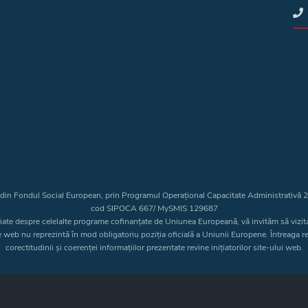
t din Fondul Social European, prin Programul Operațional Capacitate Administrativă
cod SIPOCA 667/ MySMIS 129687
liate despre celelalte programe cofinanțate de Uniunea Europeană, vă invităm să vizit
e web nu reprezintă în mod obligatoriu poziția oficială a Uniunii Europene. Întreaga 
corectitudinii și coerenței informațiilor prezentate revine inițiatorilor site-ului web.
Copyright © 2026 - Consiliul Judeţean Bistrița-Năsăud