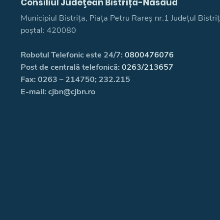
Consiliul Judeţean Bistrița-Năsăud
Municipiul Bistrița, Piața Petru Rareș nr.1 Județul Bistr
poștal: 420080
Robotul Telefonic este 24/7:
0800476076
Post de centrală telefonică:
0263/213657
Fax: 0263 – 214750; 232.215
E-mail: cjbn@cjbn.ro