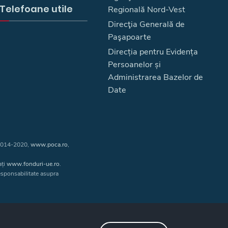
Telefoane utile
Regională Nord-Vest
Direcţia Generală de
Paşapoarte
Direcția pentru Evidența
Persoanelor și
Administrarea Bazelor de
Date
 2014-2020,
www.poca.ro
,
ați
www.fonduri-ue.ro
.
responsabilitate asupra