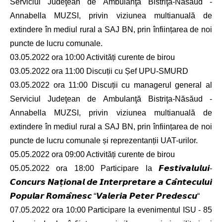
Serviciul Judeţean de Ambulanţă Bistriţa-Năsăud -
Annabella MUZSI, privin viziunea multianuală de
extindere în mediul rural a SAJ BN, prin înființarea de noi
puncte de lucru comunale.
03.05.2022 ora 10:00 Activități curente de birou
03.05.2022 ora 11:00 Discuții cu Șef UPU-SMURD
03.05.2022 ora 11:00 Discuții cu managerul general al
Serviciul Judeţean de Ambulanţă Bistriţa-Năsăud -
Annabella MUZSI, privin viziunea multianuală de
extindere în mediul rural a SAJ BN, prin înființarea de noi
puncte de lucru comunale și reprezentanții UAT-urilor.
05.05.2022 ora 09:00 Activități curente de birou
05.05.2022 ora 18:00 Participare la 𝙁𝙚𝙨𝙩𝙞𝙫𝙖𝙡𝙪𝙡𝙪𝙞-
𝘾𝙤𝙣𝙘𝙪𝙧𝙨 𝙉𝙖𝙩̦𝙞𝙤𝙣𝙖𝙡 𝙙𝙚 𝙄𝙣𝙩𝙚𝙧𝙥𝙧𝙚𝙩𝙖𝙧𝙚 𝙖 𝘾𝙖̂𝙣𝙩𝙚𝙘𝙪𝙡𝙪𝙞
𝙋𝙤𝙥𝙪𝙡𝙖𝙧 𝙍𝙤𝙢𝙖̂𝙣𝙚𝙨𝙘 “𝙑𝙖𝙡𝙚𝙧𝙞𝙖 𝙋𝙚𝙩𝙚𝙧 𝙋𝙧𝙚𝙙𝙚𝙨𝙘𝙪“
07.05.2022 ora 10:00 Participare la evenimentul ISU - 85