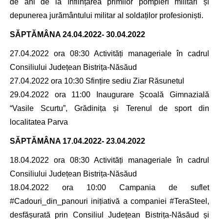
de ani de la înființarea primilor pompieri militari și
depunerea jurământului militar al soldaților profesioniști.
SĂPTĂMÂNA
24.04.2022- 30.04.2022
27.04.2022 ora 08:30 Activități manageriale în cadrul
Consiliului Județean Bistrița-Năsăud
27.04.2022 ora 10:30 Sfințire sediu Ziar Răsunetul
29.04.2022 ora 11:00 Inaugurare Școală Gimnazială
“Vasile Scurtu”, Grădinița și Terenul de sport din
localitatea Parva
SĂPTĂMÂNA
17.04.2022- 23.04.2022
18.04.2022 ora 08:30 Activități manageriale în cadrul
Consiliului Județean Bistrița-Năsăud
18.04.2022 ora 10:00 Campania de suflet
#Cadouri_din_panouri inițiativă a companiei #TeraSteel,
desfășurată prin Consiliul Județean Bistrița-Năsăud și