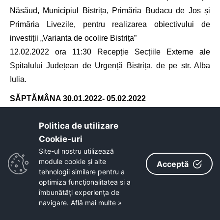
Năsăud, Municipiul Bistrița, Primăria Budacu de Jos și
Primăria Livezile, pentru realizarea obiectivului de
investiții „Varianta de ocolire Bistrița”
12.02.2022 ora 11:30 Recepție Secțiile Externe ale
Spitalului Județean de Urgență Bistrița, de pe str. Alba
Iulia.
SĂPTĂMÂNA
30.01.2022- 05.02.2022
31.01.2021 ora 08:30 Activități manageriale în cadrul
Politica de utilizare
Consiliului Județean Bistrița-Năsăud
Cookie-uri‎
31.01.2021 ora 10:30 Întâlnire de lucru – conducere
Site-ul nostru utilizează
DGASPC
module cookie și alte
Acceptă
tehnologii similare pentru a
01.02.2021 ora 09:30 Activități manageriale în cadrul
optimiza funcţionalitatea si a
Consiliului Județean Bistrița-Năsăud
îmbunătăţi experienţa de
02.02.2021 ora 09:00 Activități manageriale în cadrul
navigare.
Află mai multe »
Consiliului Județean Bistrița-Năsăud