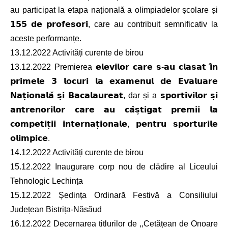
au participat la etapa națională a olimpiadelor școlare și
𝟭𝟱𝟱 𝗱𝗲 𝗽𝗿𝗼𝗳𝗲𝘀𝗼𝗿𝗶, care au contribuit semnificativ la
aceste performanțe.
13.12.2022 Activități curente de birou
13.12.2022 Premierea 𝗲𝗹𝗲𝘃𝗶𝗹𝗼𝗿 𝗰𝗮𝗿𝗲 𝘀-𝗮𝘂 𝗰𝗹𝗮𝘀𝗮𝘁 𝗶̂𝗻
𝗽𝗿𝗶𝗺𝗲𝗹𝗲 𝟯 𝗹𝗼𝗰𝘂𝗿𝗶 𝗹𝗮 𝗲𝘅𝗮𝗺𝗲𝗻𝘂𝗹 𝗱𝗲 𝗘𝘃𝗮𝗹𝘂𝗮𝗿𝗲
𝗡𝗮𝘁̦𝗶𝗼𝗻𝗮𝗹𝗮̆ 𝘀̦𝗶 𝗕𝗮𝗰𝗮𝗹𝗮𝘂𝗿𝗲𝗮𝘁, dar și a 𝘀𝗽𝗼𝗿𝘁𝗶𝘃𝗶𝗹𝗼𝗿 𝘀̦𝗶
𝗮𝗻𝘁𝗿𝗲𝗻𝗼𝗿𝗶𝗹𝗼𝗿 𝗰𝗮𝗿𝗲 𝗮𝘂 𝗰𝗮̂𝘀̦𝘁𝗶𝗴𝗮𝘁 𝗽𝗿𝗲𝗺𝗶𝗶 𝗹𝗮
𝗰𝗼𝗺𝗽𝗲𝘁𝗶𝘁̦𝗶𝗶 𝗶𝗻𝘁𝗲𝗿𝗻𝗮𝘁̦𝗶𝗼𝗻𝗮𝗹𝗲, 𝗽𝗲𝗻𝘁𝗿𝘂 𝘀𝗽𝗼𝗿𝘁𝘂𝗿𝗶𝗹𝗲
𝗼𝗹𝗶𝗺𝗽𝗶𝗰𝗲.
14.12.2022 Activități curente de birou
15.12.2022 Inaugurare corp nou de clădire al Liceului
Tehnologic Lechința
15.12.2022 Ședința Ordinară Festivă a Consiliului
Județean Bistrița-Năsăud
16.12.2022 Decernarea titlurilor de ,,Cetățean de Onoare