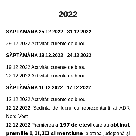
2022
SĂPTĂMÂNA
25.12.2022 - 31.12.2022
29.12.2022 Activități curente de birou
SĂPTĂMÂNA
18.12.2022 - 24.12.2022
19.12.2022 Activități curente de birou
22.12.2022 Activități curente de birou
SĂPTĂMÂNA
11.12.2022 - 17.12.2022
12.12.2022 Activități curente de birou
12.12.2022 Ședința de lucru cu reprezentanți ai ADR
Nord-Vest
12.12.2022 Premierea 𝗮 𝟭𝟵𝟳 𝗱𝗲 𝗲𝗹𝗲𝘃𝗶 care au 𝗼𝗯𝘁̦𝗶𝗻𝘂𝘁
𝗽𝗿𝗲𝗺𝗶𝗶𝗹𝗲 𝗜, 𝗜𝗜, 𝗜𝗜𝗜 𝘀̦𝗶 𝗺𝗲𝗻𝘁̦𝗶𝘂𝗻𝗲 la etapa județeană și