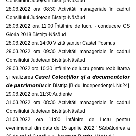
Consiliului Județean Bistrița-Năsăud
28.03.2022 ora 08:30 Activități manageriale în cadrul
Consiliului Județean Bistrița-Năsăud
28.03.2022 ora 11:00 Întâlnire de lucru - conducere CS
Gloria 2018 Bistrița-Năsăud
28.03.2022 ora 14:00 Vizită șantier Castel Posmuș
29.03.2022 ora 09:30 Activități manageriale în cadrul
Consiliului Județean Bistrița-Năsăud
29.03.2022 ora 10:30 Întâlnire de lucru pentru reabilitarea
și realizarea 𝘾𝙖𝙨𝙚𝙞 𝘾𝙤𝙡𝙚𝙘𝙩̦𝙞𝙞𝙡𝙤𝙧 𝙨̦𝙞 𝙖 𝙙𝙤𝙘𝙪𝙢𝙚𝙣𝙩𝙚𝙡𝙤𝙧
𝙙𝙚 𝙥𝙖𝙩𝙧𝙞𝙢𝙤𝙣𝙞𝙪 din Bistrița [B-dul Independenței. Nr.24]
29.03.2022 ora 11:30 Audiențe
31.03.2022 ora 08:30 Activități manageriale în cadrul
Consiliului Județean Bistrița-Năsăud
31.03.2022 ora 11:00 Întâlnire de lucru pentru
evenimentul din data de 15 aprilie 2022 ’’Sărbătorirea a