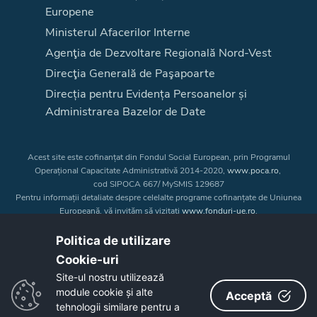
Europene
Ministerul Afacerilor Interne
Agenţia de Dezvoltare Regională Nord-Vest
Direcţia Generală de Paşapoarte
Direcția pentru Evidența Persoanelor și
Administrarea Bazelor de Date
Acest site este cofinanțat din Fondul Social European, prin Programul
Operațional Capacitate Administrativă 2014-2020,
www.poca.ro
,
cod SIPOCA 667/ MySMIS 129687
Pentru informații detaliate despre celelalte programe cofinanțate de Uniunea
Europeană, vă invităm să vizitați
www.fonduri-ue.ro
.
Conținutul acestui site web nu reprezintă în mod obligatoriu poziția oficială
a Uniunii Europene. Întreaga responsabilitate asupra
Politica de utilizare
corectitudinii și coerenței informațiilor prezentate revine inițiatorilor site-ului
Cookie-uri‎
web.
Site-ul nostru utilizează
module cookie și alte
Acceptă
Copyright © 2026 - Consiliul Judeţean Bistrița-Năsăud
tehnologii similare pentru a