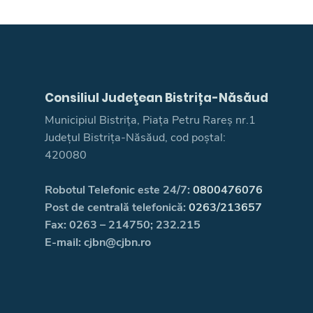
Consiliul Judeţean Bistrița-Năsăud
Municipiul Bistrița, Piața Petru Rareș nr.1
Județul Bistrița-Năsăud, cod poștal:
420080
Robotul Telefonic este 24/7:
0800476076
Post de centrală telefonică:
0263/213657
Fax: 0263 – 214750; 232.215
E-mail: cjbn@cjbn.ro