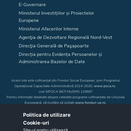
E-Guvernare
Ministerul Investițiilor și Proiectelor
Europene
Ministerul Afacerilor Interne
Agenţia de Dezvoltare Regională Nord-Vest
Direcţia Generală de Paşapoarte
Direcția pentru Evidența Persoanelor și
Administrarea Bazelor de Date
Acest site este cofinanțat din Fondul Social European, prin Programul
Operațional Capacitate Administrativă 2014-2020,
www.poca.ro
,
cod SIPOCA 667/ MySMIS 129687
Pentru informații detaliate despre celelalte programe cofinanțate de Uniunea
Europeană, vă invităm să vizitați
www.fonduri-ue.ro
.
Conținutul acestui site web nu reprezintă în mod obligatoriu poziția oficială
a Uniunii Europene. Întreaga responsabilitate asupra
Politica de utilizare
corectitudinii și coerenței informațiilor prezentate revine inițiatorilor site-ului
Cookie-uri‎
web.
Site-ul nostru utilizează