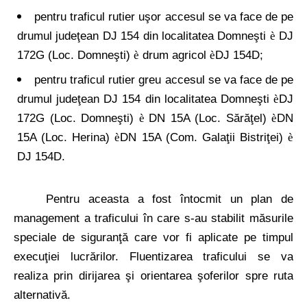
pentru traficul rutier uşor accesul se va face de pe
drumul judeţean DJ 154 din localitatea Domneşti
DJ
è
172G (Loc. Domneşti)
drum agricol
DJ 154D;
è
è
pentru traficul rutier greu accesul se va face de pe
drumul judeţean DJ 154 din localitatea Domneşti
DJ
è
172G (Loc.
Domneşti)
DN 15A (Loc. Sărăţel)
DN
è
è
15A (Loc. Herina)
DN 15A (Com.
Galaţii Bistriţei)
è
è
DJ 154D.
Pentru aceasta a fost întocmit un plan de
management a traficului în care s-au stabilit măsurile
speciale de siguranţă care vor fi aplicate pe timpul
execuţiei lucrărilor. Fluentizarea traficului se va
realiza prin dirijarea şi orientarea şoferilor spre ruta
alternativă.