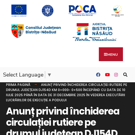
MENU
Select Language
▼
PRIMA PAGINĂ
ANUNȚ PRIVIND ÎNCHIDEREA CIRCULAȚIEI RUTIERE PE
DRUMUL JUDEȚEAN DJ154D KM 0+000- 0+500 ÎNCEPÂND CU DATA DE 10
IULIE 2025 PÂNĂ ÎN DATA DE 31 DECEMBRIE 2025 ÎN VEDEREA EXECUTĂRII
LUCRĂRILOR DE EXECUȚIE A PODULUI
Anunț privind închiderea
circulației rutiere pe
drumul județean DJ154D