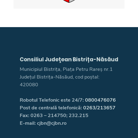
Consiliul Judeţean Bistrița-Năsăud
Municipiul Bistrița, Piața Petru Rareș nr.1
Județul Bistrița-Năsăud, cod poștal:
420080
Robotul Telefonic este 24/7:
0800476076
Post de centrală telefonică:
0263/213657
Fax: 0263 – 214750; 232.215
E-mail: cjbn@cjbn.ro