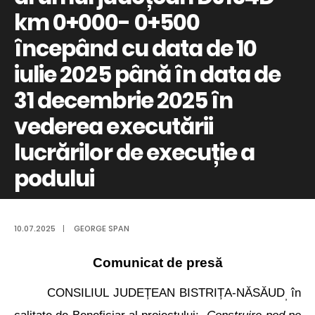
km 0+000- 0+500
începând cu data de 10
iulie 2025 până în data de
31 decembrie 2025 în
vederea executării
lucrărilor de execuție a
podului
10.07.2025
|
GEORGE SPAN
Comunicat de presă
CONSILIUL JUDEȚEAN BISTRIȚA-NĂSĂUD
în
,
calitate de Beneficiar al proiectului: „
Construire pod pe