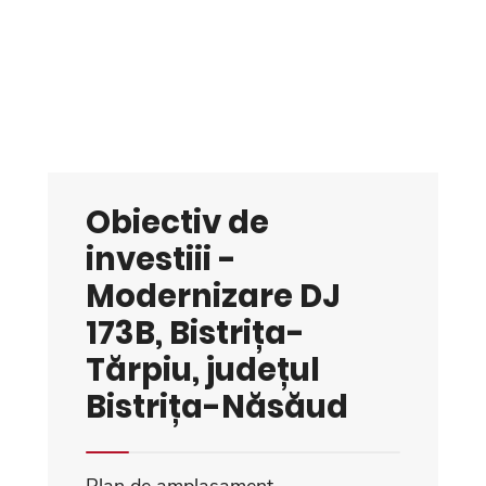
Obiectiv de
investiii -
Modernizare DJ
173B, Bistrița-
Tărpiu, județul
Bistrița-Năsăud
Plan de amplasament