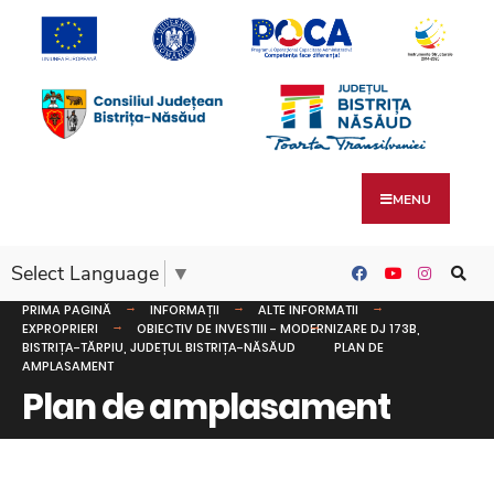
MENU
Select Language
▼
PRIMA PAGINĂ
INFORMAȚII
ALTE INFORMATII
EXPROPRIERI
OBIECTIV DE INVESTIII - MODERNIZARE DJ 173B,
BISTRIȚA-TĂRPIU, JUDEȚUL BISTRIȚA-NĂSĂUD
PLAN DE
AMPLASAMENT
Plan de amplasament