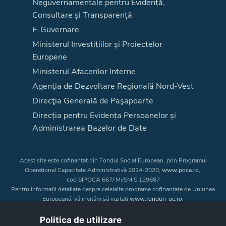
Neguvernamentale pentru Evidență,
Consultare și Transparență
E-Guvernare
Ministerul Investițiilor și Proiectelor
Europene
Ministerul Afacerilor Interne
Agenţia de Dezvoltare Regională Nord-Vest
Direcţia Generală de Paşapoarte
Direcția pentru Evidența Persoanelor și
Administrarea Bazelor de Date
Acest site este cofinanțat din Fondul Social European, prin Programul
Operațional Capacitate Administrativă 2014-2020,
www.poca.ro
,
cod SIPOCA 667/ MySMIS 129687
Pentru informații detaliate despre celelalte programe cofinanțate de Uniunea
Europeană, vă invităm să vizitați
www.fonduri-ue.ro
.
Conținutul acestui site web nu reprezintă în mod obligatoriu poziția oficială
a Uniunii Europene. Întreaga responsabilitate asupra
Politica de utilizare