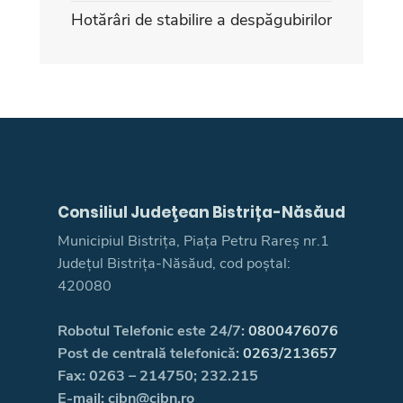
Hotărâri de stabilire a despăgubirilor
Consiliul Judeţean Bistrița-Năsăud
Municipiul Bistrița, Piața Petru Rareș nr.1
Județul Bistrița-Năsăud, cod poștal:
420080
Robotul Telefonic este 24/7:
0800476076
Post de centrală telefonică:
0263/213657
Fax: 0263 – 214750; 232.215
E-mail: cjbn@cjbn.ro