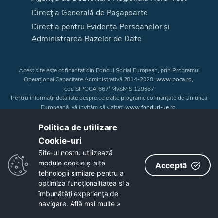
Direcţia Generală de Paşapoarte
Direcția pentru Evidența Persoanelor și
Administrarea Bazelor de Date
Acest site este cofinanțat din Fondul Social European, prin Programul
Operațional Capacitate Administrativă 2014-2020,
www.poca.ro
,
cod SIPOCA 667/ MySMIS 129687
Pentru informații detaliate despre celelalte programe cofinanțate de Uniunea
Europeană, vă invităm să vizitați
www.fonduri-ue.ro
.
Conținutul acestui site web nu reprezintă în mod obligatoriu poziția oficială
a Uniunii Europene. Întreaga responsabilitate asupra
Politica de utilizare
corectitudinii și coerenței informațiilor prezentate revine inițiatorilor site-ului
Cookie-uri‎
web.
Site-ul nostru utilizează
module cookie și alte
Acceptă
Copyright © 2026 - Consiliul Judeţean Bistrița-Năsăud
tehnologii similare pentru a
optimiza funcţionalitatea si a
îmbunătăţi experienţa de
navigare.
Află mai multe »