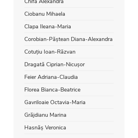
Chifa Alexandra
Ciobanu Mihaela
Clapa Ileana-Maria
Corobian-Păștean Diana-Alexandra
Cotuțiu Ioan-Răzvan
Dragată Ciprian-Nicușor
Feier Adriana-Claudia
Florea Bianca-Beatrice
Gavriloaie Octavia-Maria
Grăjdianu Marina
Hasnăș Veronica