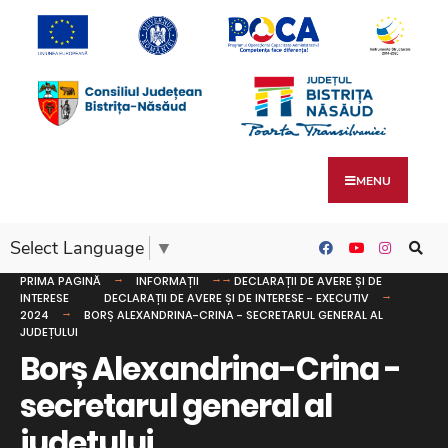
MENU
Select Language
▼
PRIMA PAGINĂ
INFORMAȚII
DECLARAȚII DE AVERE ȘI DE
INTERESE
DECLARAȚII DE AVERE ȘI DE INTERESE - EXECUTIV
2024
BORȘ ALEXANDRINA-CRINA - SECRETARUL GENERAL AL
JUDEȚULUI
Borș Alexandrina-Crina -
secretarul general al
județului