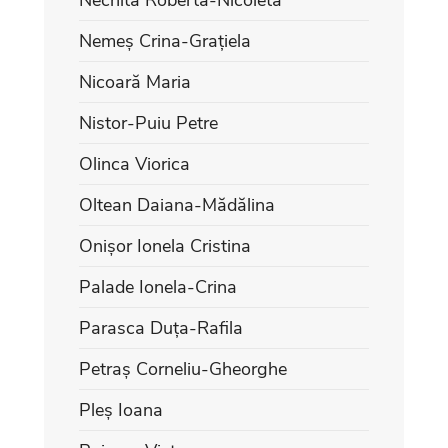
Nemeș Crina-Grațiela
Nicoară Maria
Nistor-Puiu Petre
Olinca Viorica
Oltean Daiana-Mădălina
Onișor Ionela Cristina
Palade Ionela-Crina
Parasca Duța-Rafila
Petraș Corneliu-Gheorghe
Pleș Ioana