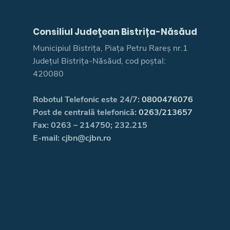
Consiliul Judeţean Bistrița-Năsăud
Municipiul Bistrița, Piața Petru Rareș nr.1
Județul Bistrița-Năsăud, cod poștal:
420080
Robotul Telefonic este 24/7:
0800476076
Post de centrală telefonică:
0263/213657
Fax: 0263 – 214750; 232.215
E-mail: cjbn@cjbn.ro