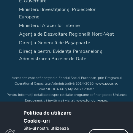
E-Guvernare
Ministerul Investițiilor și Proiectelor
Europene
Ministerul Afacerilor Interne
Agenţia de Dezvoltare Regională Nord-Vest
Direcţia Generală de Paşapoarte
Direcția pentru Evidența Persoanelor și
Administrarea Bazelor de Date
Acest site este cofinanțat din Fondul Social European, prin Programul
Operațional Capacitate Administrativă 2014-2020,
www.poca.ro
,
cod SIPOCA 667/ MySMIS 129687
Pentru informații detaliate despre celelalte programe cofinanțate de Uniunea
Europeană, vă invităm să vizitați
www.fonduri-ue.ro
.
Conținutul acestui site web nu reprezintă în mod obligatoriu poziția oficială
a Uniunii Europene. Întreaga responsabilitate asupra
Politica de utilizare
corectitudinii și coerenței informațiilor prezentate revine inițiatorilor site-ului
Cookie-uri‎
web.
Site-ul nostru utilizează