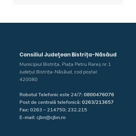
Consiliul Judeţean Bistrița-Năsăud
Municipiul Bistrița, Piața Petru Rareș nr.1
Județul Bistrița-Năsăud, cod poștal:
420080
Robotul Telefonic este 24/7:
0800476076
Post de centrală telefonică:
0263/213657
Fax: 0263 – 214750; 232.215
E-mail: cjbn@cjbn.ro