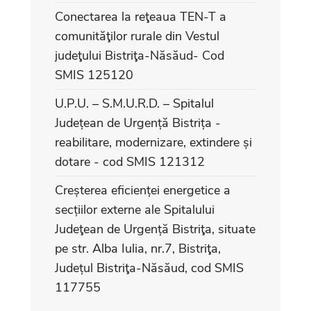
Conectarea la reţeaua TEN-T a
comunităţilor rurale din Vestul
judeţului Bistriţa-Năsăud- Cod
SMIS 125120
U.P.U. – S.M.U.R.D. – Spitalul
Județean de Urgență Bistrița -
reabilitare, modernizare, extindere și
dotare - cod SMIS 121312
Creșterea eficienței energetice a
secțiilor externe ale Spitalului
Judeţean de Urgență Bistriţa, situate
pe str. Alba Iulia, nr.7, Bistriţa,
Județul Bistriţa-Năsăud, cod SMIS
117755