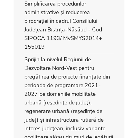
Simplificarea procedurilor
administrative și reducerea
birocrației în cadrul Consiliului
Județean Bistrița-Năsăud - Cod
SIPOCA 1193/ MySMYS2014+
155019
Sprijin la nivelul Regiunii de
Dezvoltare Nord-Vest pentru
pregătirea de proiecte finanţate din
perioada de programare 2021-
2027 pe domeniile mobilitate
urbană (reşedinţe de judeţ),
regenerare urbană (reşedinţe de
judeţ) și infrastructura rutieră de
interes judeţean, inclusiv variante
ocolitoare și/sau drumuri de legătură