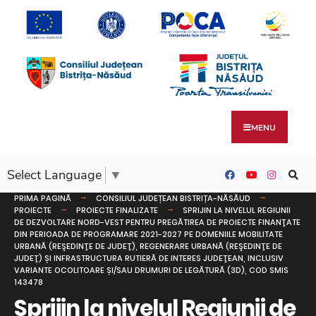
MENU
Select Language
▼
PRIMA PAGINĂ
CONSILIUL JUDEȚEAN BISTRIȚA-NĂSĂUD
PROIECTE
PROIECTE FINALIZATE
SPRIJIN LA NIVELUL REGIUNII
DE DEZVOLTARE NORD-VEST PENTRU PREGĂTIREA DE PROIECTE FINANŢATE
DIN PERIOADA DE PROGRAMARE 2021-2027 PE DOMENIILE MOBILITATE
URBANĂ (REŞEDINŢE DE JUDEŢ), REGENERARE URBANĂ (REŞEDINŢE DE
JUDEŢ) ȘI INFRASTRUCTURA RUTIERĂ DE INTERES JUDEŢEAN, INCLUSIV
VARIANTE OCOLITOARE ȘI/SAU DRUMURI DE LEGĂTURĂ (3D), COD SMIS
143478
Sprijin la nivelul Regiunii de