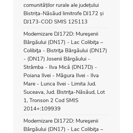
comunităților rurale ale județului
Bistrița-Năsăud limitrofe DJ172 și
DJ173-COD SMIS 125113
Modernizare DJ172D: Mureşenii
Bârgăului (DN17) - Lac Colibiţa –
Colibiţa - Bistriţa Bârgăului (DN17)
- (DN17) Josenii Bârgăului -
Strâmba - Ilva Mică (DN17D) -
Poiana Ilvei - Măgura Ilvei - Ilva
Mare - Lunca Ilvei - Limita Jud.
Suceava, Jud. Bistriţa-Năsăud, Lot
1, Tronson 2 Cod SMIS
2014+:109939
Modernizare DJ172D: Mureşenii
Bârgăului (DN17) - Lac Colibiţa –